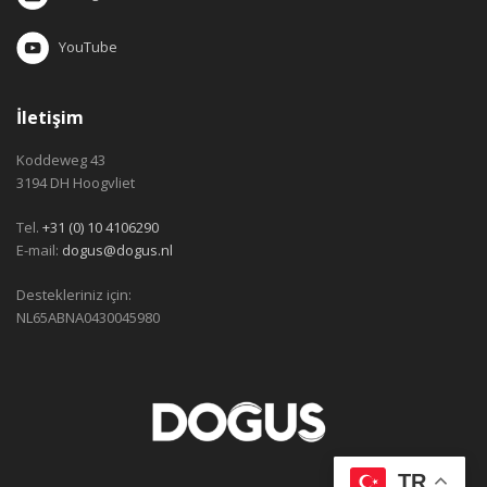
YouTube
İletişim
Koddeweg 43
3194 DH Hoogvliet
Tel.
+31 (0) 10 4106290
E-mail:
dogus@dogus.nl
Destekleriniz için:
NL65ABNA0430045980
TR