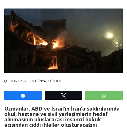
8 MART 2026
DÜNYA
,
GÜNDEM
Paylaş
Tweetle
WhatsAp
Uzmanlar, ABD ve İsrail’in İran’a saldırılarında
okul, hastane ve sivil yerleşimlerin hedef
alınmasının uluslararası insancıl hukuk
açısından ciddi ihlaller oluşturacağını