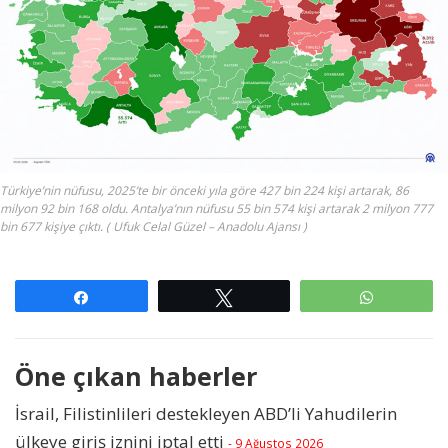
Türkiye’nin nüfusu, 2025’te bir önceki yıla göre 427 bin 224 kişi artarak, 86
milyon 92 bin 168 oldu. Antalya’nın nüfusu 55 bin 574 kişi artarak 2 milyon 777
bin 677 kişiye çıktı. ( Ufuk Celal Güzel – Anadolu Ajansı )
Paylaş
Tweetle
WhatsAp
Öne çıkan haberler
İsrail, Filistinlileri destekleyen ABD’li Yahudilerin
ülkeye giriş iznini iptal etti
- 9 Ağustos 2026