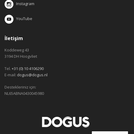
Instagram
YouTube
İletişim
Koddeweg 43
3194 DH Hoogvliet
Tel.
+31 (0) 10 4106290
E-mail:
dogus@dogus.nl
Destekleriniz için:
NL65ABNA0430045980