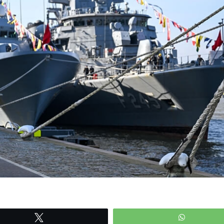
Tweetle
WhatsAp