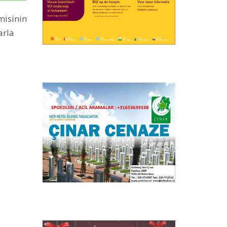
misinin
arla