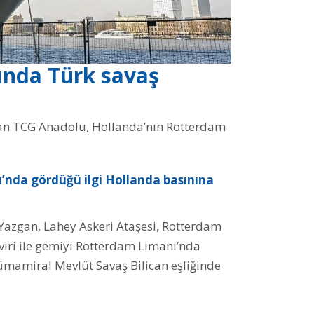
nda Türk savaş
yan TCG Anadolu, Hollanda’nın Rotterdam
nda gördüğü ilgi Hollanda basınına
Yazgan, Lahey Askeri Ataşesi, Rotterdam
viri ile gemiyi Rotterdam Limanı’nda
ümamiral Mevlüt Savaş Bilican eşliğinde