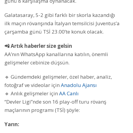
günü 8 karşılaşma oynanacak.
Galatasaray, 5-2 gibi farklı bir skorla kazandığı
ilk maçın rövanşında İtalyan temsilcisi Juventus’a
çarşamba günü TSİ 23.00’te konuk olacak.
📲 Artık haberler size gelsin
AA’nın WhatsApp kanallarına katılın, önemli
gelişmeler cebinize düşsün.
🔹 Gündemdeki gelişmeler, özel haber, analiz,
fotoğraf ve videolar için
Anadolu Ajansı
🔹 Anlık gelişmeler için
AA Canlı
“Devler Ligi”nde son 16 play-off turu rövanş
maçlarının programı (TSİ) şöyle:
Yarın: