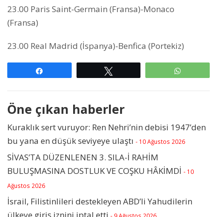
23.00 Paris Saint-Germain (Fransa)-Monaco
(Fransa)
23.00 Real Madrid (İspanya)-Benfica (Portekiz)
Paylaş
Tweetle
WhatsAp
Öne çıkan haberler
Kuraklık sert vuruyor: Ren Nehri’nin debisi 1947’den
bu yana en düşük seviyeye ulaştı
- 10 Ağustos 2026
SİVAS’TA DÜZENLENEN 3. SILA-İ RAHİM
BULUŞMASINA DOSTLUK VE COŞKU HÂKİMDİ
- 10
Ağustos 2026
İsrail, Filistinlileri destekleyen ABD’li Yahudilerin
ülkeye giriş iznini iptal etti
- 9 Ağustos 2026