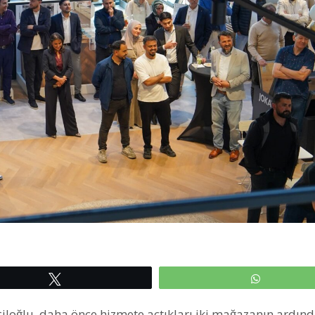
Tweetle
WhatsAp
eşiloğlu, daha önce hizmete açtıkları iki mağazanın ardın