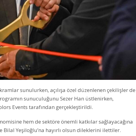
ikramlar sunulurken, açılışa özel düzenlenen çekilişler de
i. Programın sunuculuğunu Sezer Han üstlenirken,
rs Events tarafından gerçekleştirildi.
onomisine hem de sektöre önemli katkılar sağlayacağına
Bilal Yeşiloğlu’na hayırlı olsun dileklerini ilettiler.