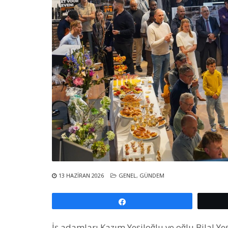
13 HAZIRAN 2026
GENEL
,
GÜNDEM
Paylaş
İş adamları Kazım Yeşiloğlu ve oğlu Bilal Y