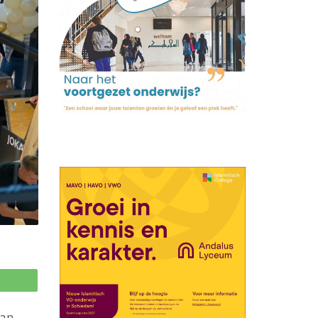
p
dan