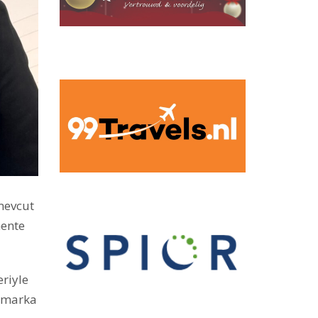
 mevcut
mente
eriyle
r marka