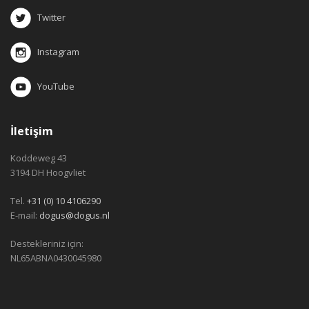
Twitter
Instagram
YouTube
İletişim
Koddeweg 43
3194 DH Hoogvliet
Tel.
+31 (0) 10 4106290
E-mail:
dogus@dogus.nl
Destekleriniz için:
NL65ABNA0430045980