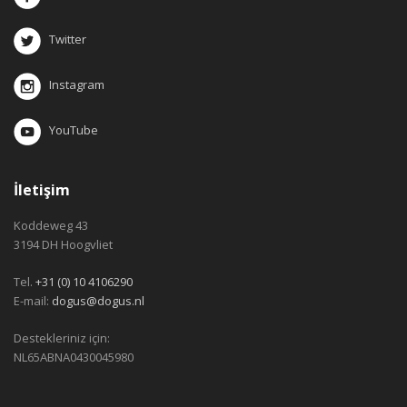
Twitter
Instagram
YouTube
İletişim
Koddeweg 43
3194 DH Hoogvliet
Tel.
+31 (0) 10 4106290
E-mail:
dogus@dogus.nl
Destekleriniz için:
NL65ABNA0430045980