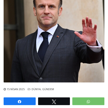
15 NISAN 2025
DÜNYA
,
GÜNDEM
Paylaş
Tweetle
WhatsAp