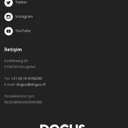
Twitter
Instagram
YouTube
İletişim
Koddeweg 43
3194 DH Hoogvliet
Tel.
+31 (0) 10 4106290
E-mail:
dogus@dogus.nl
Destekleriniz için:
NL65ABNA0430045980