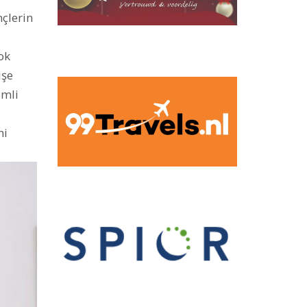
nçlerin
ok
işe
emli
ni