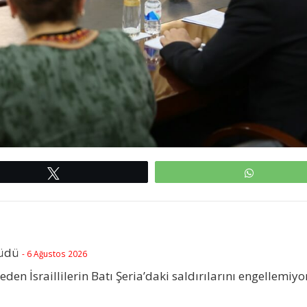
Tweetle
WhatsAp
rüdü
- 6 Ağustos 2026
beden İsraillilerin Batı Şeria’daki saldırılarını engellemiyo