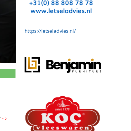
https://letseladvies.nl/
p
r
- 6