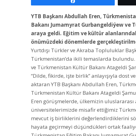
Paylaş
YTB Başkanı Abdullah Eren, Türkmenista
Bakanı Jumamyrat Gurbangeldiýew ve Tü
araya geldi. Eğitim ve kültür alanlarındak
önümüzdeki dönemlerde gerçekleştirilmesi
Yurtdışı Türkler ve Akraba Topluluklar Başk
Türkmenistan’da ikili temaslarda bulundu
ve Türkmenistan Kültür Bakanı Atageldi Şa
“Dilde, fikirde, işte birlik” anlayışıyla d
aktaran YTB Başkanı Abdullah Eren, Türkm
Türkmenistan Kültür Bakanı Atageldi Şamurad
Eren görüşmelerde, ülkemizin uluslararası
üniversitelerimizde misafir ettiğimiz Türkm
mevcut iş birliklerini değerlendirdiklerini
hayata geçirmeyi düşündükleri ortak faaliyet
Türkmenistan Eğitim Bakanı Jumamyrat Gur