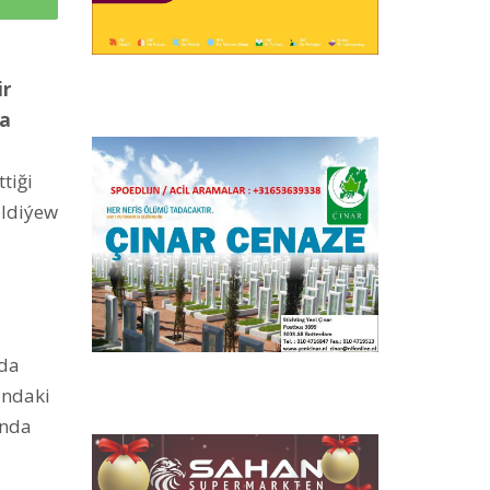
p
ir
da
tiği
eldiýew
nda
ındaki
ında