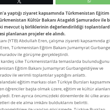
Tweetle
WhatsAp
n’a yaptığı ziyaret kapsamında Türkmenistan Eğitim
rkmenistan Kültür Bakanı Atageldi Şamuradov ile b
i mevcut iş birliklerinin değerlendirildiği toplantılar
 planlanan projeler ele alındı.
anı (YTB) Abdullah Eren, çalışma ziyareti kapsamında git
. Eren, Türkmenistan Eğitim Bakanı Jumamyrat Gurbang
muradov ile görüşme gerçekleştirdi.
ost ve kardeş ülke Türkmenistan’da temaslarda bulunduğunu
enistan Eğitim Bakanı Jumamyrat Gurbangeldiýew ve
ov ile verimli toplantılar yaptığını anlattı.
 alandaki eğitim markası olan Türkiye Bursları kapsamı
en öğrenciler başta olmak üzere, eğitim ve kültür alanlar
 söyledi. Eren ayrıca önümüzdeki dönemlerde iki ülke aras
leri de ele alma imkânı bulduklarını belirtti.
bangeldiýew ile yapılan görüşmede, Türkiye Bursları