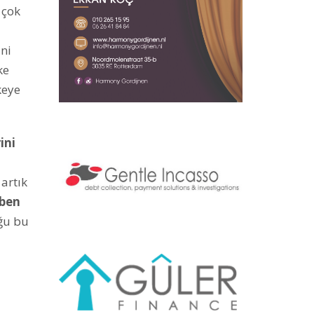
 çok
ni
ke
keye
ini
artık
ben
uğu bu