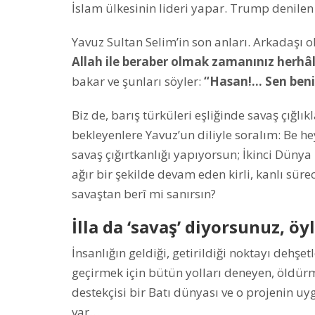
İslam ülkesinin lideri yapar. Trump denilen 
Yavuz Sultan Selim’in son anları. Arkadaşı 
Allah ile beraber olmak zamanınız herhâl
bakar ve şunları söyler:
“Hasan!… Sen beni
Biz de, barış türküleri eşliğinde savaş çığlı
bekleyenlere Yavuz’un diliyle soralım: Be h
savaş çığırtkanlığı yapıyorsun; İkinci Düny
ağır bir şekilde devam eden kirli, kanlı sür
savaştan berî mi sanırsın?
İlla da ‘savaş’ diyorsunuz, öy
İnsanlığın geldiği, getirildiği noktayı dehşetl
geçirmek için bütün yolları deneyen, öldürme
destekçisi bir Batı dünyası ve o projenin u
var…