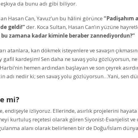
eşkıya da bunu adı gibi biliyor.
olan Hasan Can, Yavuz’un bu hâlini görünce
“Padişahım a
de geldi!”
der. Koca Sultan, Hasan Can’ın yüzüne hayretl
 bu zamana kadar kiminle beraber zannediyordun?”
kları atanlara, kan dökmek isteyenlere ve savaşın çıkmasın
ey gafil kardeşim! Sen daha ne savaş yolu gözlüyorsun, ne
a Harbi’nin hemen ardından başlayan ve son çeyrek asırdı
ecin adı nedir ki; sen savaş yolu gözlüyorsun…Yani, sen d
le mi?
e, endişeyle izliyoruz. Ellerinde, asırlık projelerini hayata
yi kurtuluş reçetesi olarak gören Siyonist-Evanjelist ve 
ygulanma alanı olarak belirlenen bir de Doğu/İslam dünya