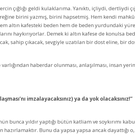
rcin çığlığı geldi kulaklarıma. Yanıktı, içliydi, dertliydi çı
üreğine birini yazmış, birini hapsetmiş. Hem kendi mahk
em altın kafesteki beden hem de beden yurdundaki yüre
larını haykırıyorlar. Demek ki altın kafese de konulsa bed
k, sahip çıkacak, sevgiyle uzatılan bir dost eline, bir do
 varlığından haberdar olunması, anlaşılması, insan yeri
Anlaşması’nı imzalayacaksınız) ya da yok olacaksınız!”
nün bunca yıldır yaptığı bütün katliam ve soykırımı kabu
 hazırlamaktır. Bunu da yapsa yapsa ancak dayattığı o,