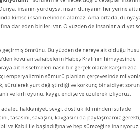
Dünya, insanın yurduysa, insan dünyanın her yerine aitti
şında kimse insanın elinden alamaz. Ama ortada, dünyaya
na dar eden birileri var. O yüzden de insanlar aidiyet 
kle geçirmiş ömrünü. Bu yüzden de nereye ait olduğu hus
e’den kovulan sahabelerin Habeş Kralı’nın himayesinde
oraya ait hissetmeleri nasıl bir gerçek olarak karşımızda
rkçı emperyalizmin sömürü planları çerçevesinde milyonl
 sürülerek yurt değiştirdiği ve korkunç bir aidiyet soru
anlı ve kirli oyunu, kaygı, endişe ve üzülerek izliyoruz.
adalet, hakkaniyet, sevgi, dostluk ikliminden istifade
sını, tasasını, savaşını, kavgasını da paylaşmamız gerekti
abil ve Kabil ile başladığına ve hep süreceğine inanıyoruz.