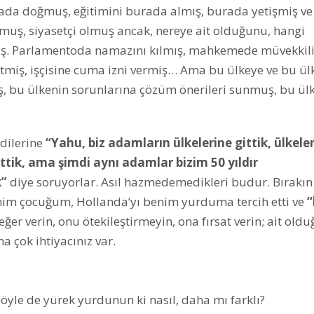
rada doğmuş, eğitimini burada almış, burada yetişmiş ve
olmuş, siyasetçi olmuş ancak, nereye ait olduğunu, hangi
mış. Parlamentoda namazını kılmış, mahkemede müvekkili
itmiş, işçisine cuma izni vermiş… Ama bu ülkeye ve bu ül
, bu ülkenin sorunlarına çözüm önerileri sunmuş, bu ül
dilerine
“Yahu, biz adamların ülkelerine gittik, ülkeler
tik, ama şimdi aynı adamlar bizim 50 yıldır
k”
diye soruyorlar. Asıl hazmedemedikleri budur. Bırakın 
enim çocuğum, Hollanda’yı benim yurduma tercih etti ve
“
ğer verin, onu ötekileştirmeyin, ona fırsat verin; ait old
a çok ihtiyacınız var.
yle de yürek yurdunun ki nasıl, daha mı farklı?