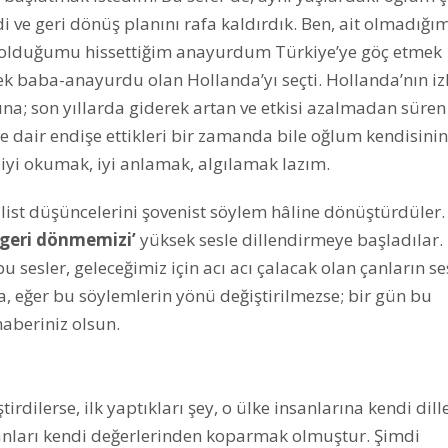
i ve geri dönüş planını rafa kaldırdık. Ben, ait olmadığı
 olduğumu hissettiğim anayurdum Türkiye’ye göç etmek
k baba-anayurdu olan Hollanda’yı seçti. Hollanda’nın iz
arına; son yıllarda giderek artan ve etkisi azalmadan süren
 dair endişe ettikleri bir zamanda bile oğlum kendisinin
iyi okumak, iyi anlamak, algılamak lazım.
list düşüncelerini şovenist söylem hâline dönüştürdüler
 geri dönmemizi’
yüksek sesle dillendirmeye başladılar. 
u sesler, geleceğimiz için acı acı çalacak olan çanların s
a, eğer bu söylemlerin yönü değiştirilmezse; bir gün bu
haberiniz olsun.
dilerse, ilk yaptıkları şey, o ülke insanlarına kendi dille
sanları kendi değerlerinden koparmak olmuştur. Şimdi