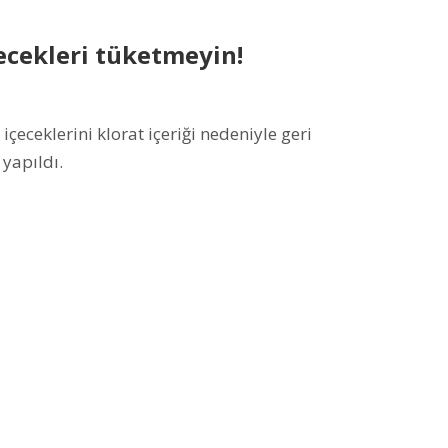
ecekleri tüketmeyin!
çeceklerini klorat içeriği nedeniyle geri
 yapıldı.