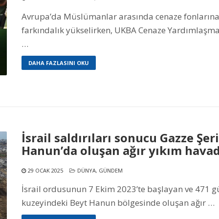
Avrupa’da Müslümanlar arasında cenaze fonlarına ba
farkındalık yükselirken, UKBA Cenaze Yardımlaşma 
…
DAHA FAZLASINI OKU
İsrail saldırıları sonucu Gazze Şe
Hanun’da oluşan ağır yıkım hava
29 OCAK 2025
DÜNYA
,
GÜNDEM
İsrail ordusunun 7 Ekim 2023’te başlayan ve 471 gü
kuzeyindeki Beyt Hanun bölgesinde oluşan ağır …