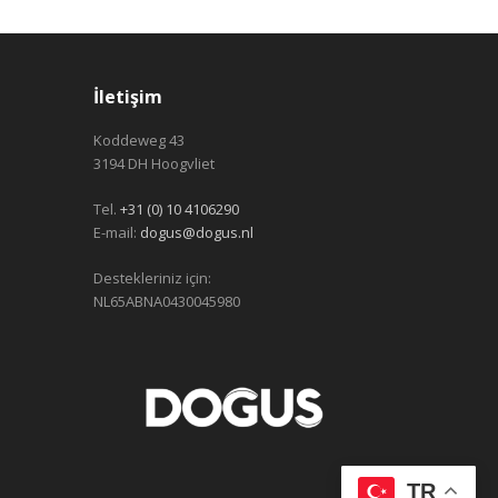
İletişim
Koddeweg 43
3194 DH Hoogvliet
Tel.
+31 (0) 10 4106290
E-mail:
dogus@dogus.nl
Destekleriniz için:
NL65ABNA0430045980
TR