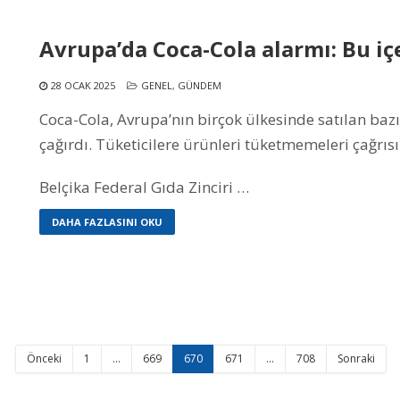
Avrupa’da Coca-Cola alarmı: Bu iç
28 OCAK 2025
GENEL
,
GÜNDEM
Coca-Cola, Avrupa’nın birçok ülkesinde satılan bazı i
çağırdı. Tüketicilere ürünleri tüketmemeleri çağrısı
Belçika Federal Gıda Zinciri …
DAHA FAZLASINI OKU
Önceki
1
…
669
670
671
…
708
Sonraki