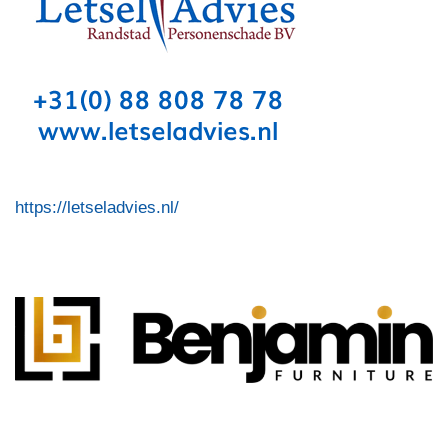
https://letseladvies.nl/