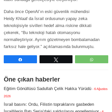
Daha önce OpenAI’ın eski güvenlik mühendisi
Heidy Khlaaf da İsrail ordusunun yapay zeka
teknolojisiyle sivilleri hedef alma riskine dikkati
çekerek, “Bu teknoloji hatalı otomasyonu
normalleştiriyor. Ayrım gözetmeyen bombalamadan
farksız hale geliyor.” açıklamasında bulunmuştu.
Paylaş
Tweetle
WhatsAp
Öne çıkan haberler
Eğitim Gönüllüsü Sadullah Çelik Hakka Yürüdü
- 6 Ağustos
2026
İsrail basını: Ordu, Filistin topraklarını gasbeden
İsraillilerin Batı Şeria’daki saldırılarını engellemiyor
- 6