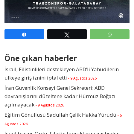
Paylaş
Tweetle
WhatsAp
Öne çıkan haberler
İsrail, Filistinlileri destekleyen ABD’li Yahudilerin
ülkeye giriş iznini iptal etti
- 9 Ağustos 2026
İran Güvenlik Konseyi Genel Sekreteri: ABD
davranışlarını düzeltene kadar Hürmüz Boğazı
açılmayacak
- 9 Ağustos 2026
Eğitim Gönüllüsü Sadullah Çelik Hakka Yürüdü
- 6
Ağustos 2026
İsrail basını: Ordu, Filistin topraklarını gasbeden