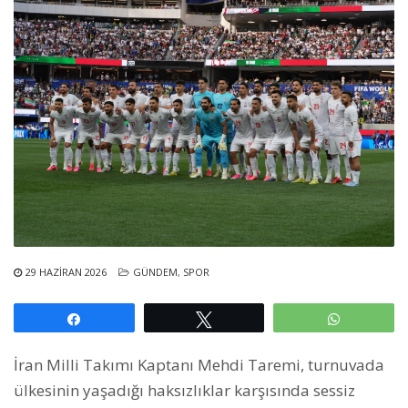
29 HAZIRAN 2026
GÜNDEM
,
SPOR
Paylaş
Tweetle
WhatsAp
İran Milli Takımı Kaptanı Mehdi Taremi, turnuvada
ülkesinin yaşadığı haksızlıklar karşısında sessiz