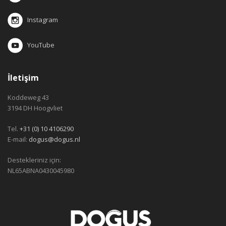
Instagram
YouTube
İletişim
Koddeweg 43
3194 DH Hoogvliet
Tel.
+31 (0) 10 4106290
E-mail:
dogus@dogus.nl
Destekleriniz için:
NL65ABNA0430045980