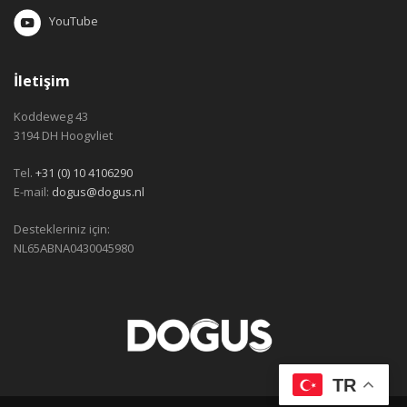
YouTube
İletişim
Koddeweg 43
3194 DH Hoogvliet
Tel.
+31 (0) 10 4106290
E-mail:
dogus@dogus.nl
Destekleriniz için:
NL65ABNA0430045980
TR