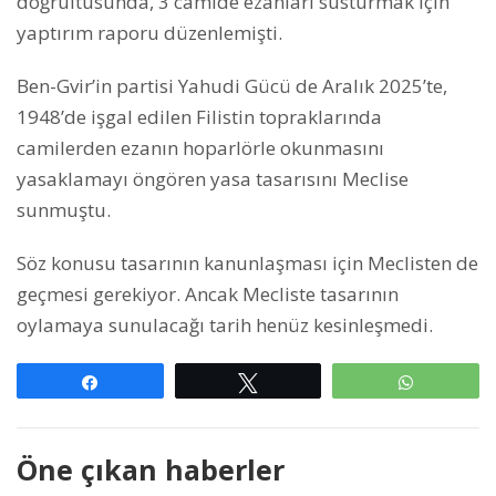
doğrultusunda, 3 camide ezanları susturmak için
yaptırım raporu düzenlemişti.
Ben-Gvir’in partisi Yahudi Gücü de Aralık 2025’te,
1948’de işgal edilen Filistin topraklarında
camilerden ezanın hoparlörle okunmasını
yasaklamayı öngören yasa tasarısını Meclise
sunmuştu.
Söz konusu tasarının kanunlaşması için Meclisten de
geçmesi gerekiyor. Ancak Mecliste tasarının
oylamaya sunulacağı tarih henüz kesinleşmedi.
Paylaş
Tweetle
WhatsAp
Öne çıkan haberler