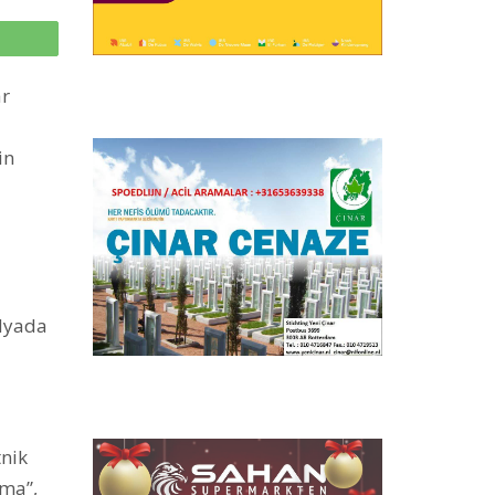
p
ar
in
edyada
tnik
nma”,