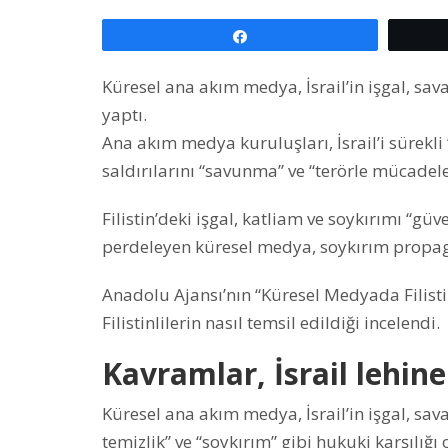
Paylaş
Küresel ana akım medya, İsrail’in işgal, sava
yaptı.
Ana akım medya kuruluşları, İsrail’i sürekli 
saldırılarını “savunma” ve “terörle mücadele
Filistin’deki işgal, katliam ve soykırımı “gü
perdeleyen küresel medya, soykırım propaga
Anadolu Ajansı’nın “Küresel Medyada Filist
Filistinlilerin nasıl temsil edildiği incelendi.
Kavramlar, İsrail lehine
Küresel ana akım medya, İsrail’in işgal, savaş 
temizlik” ve “soykırım” gibi hukuki karşılığ