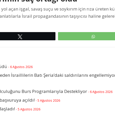
ol açan işgal, savaş suçu ve soykırım için rıza üreten kü
nlatılarla İsrail propagandasının taşıyıcısı haline geler
Tweetle
WhatsAp
rüdü
- 6 Ağustos 2026
beden İsraillilerin Batı Şeria’daki saldırılarını engellemiyo
olculuğunu Burs Programlarıyla Destekliyor
- 6 Ağustos 2026
başvuruya açıldı!
- 5 Ağustos 2026
Başladı!
- 5 Ağustos 2026