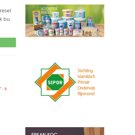
resel
ek bu
p
r
- 6