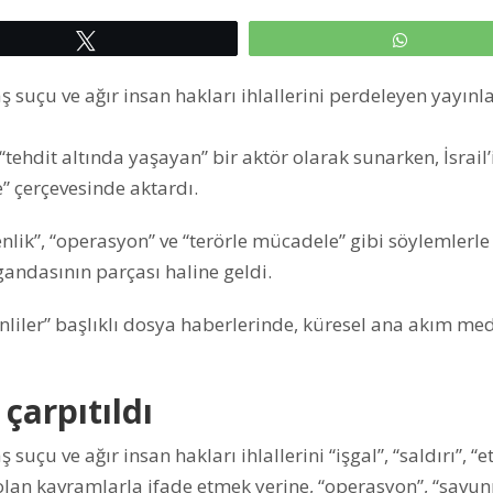
Tweetle
WhatsAp
ş suçu ve ağır insan hakları ihlallerini perdeleyen yayınl
“tehdit altında yaşayan” bir aktör olarak sunarken, İsrail’
” çerçevesinde aktardı.
venlik”, “operasyon” ve “terörle mücadele” gibi söylemlerle
ndasının parçası haline geldi.
inliler” başlıklı dosya haberlerinde, küresel ana akım m
 çarpıtıldı
suçu ve ağır insan hakları ihlallerini “işgal”, “saldırı”, “e
ı olan kavramlarla ifade etmek yerine, “operasyon”, “savu