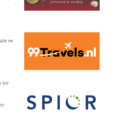
ale ve
ı bir
in