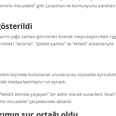
 “terörle mücadele” gibi çarpıtılan ve kamuoyunu yanıltan
gösterildi
larını çoğu zaman görünmez kılarak meşrulaştırırken, işg
inlileri “terörist”, “şiddet yanlısı” ve “tehdit” anlatılarıyla
etkili biçimde kullanarak uluslararası siyasette ayrıcalıkl
de medya belirleyici rol oynadı.
“tehdit altında yaşayan” bir aktör olarak sunarken, İsrail’
rle mücadele” çerçevesinde aktardı.
ımın suç ortağı oldu