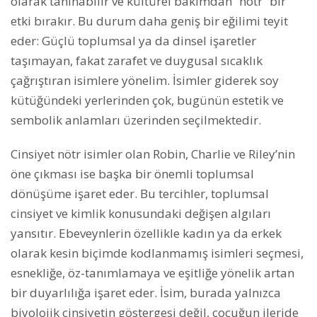
olarak tanınabilir ve kültürel bakımdan “nötr” bir
etki bırakır. Bu durum daha geniş bir eğilimi teyit
eder: Güçlü toplumsal ya da dinsel işaretler
taşımayan, fakat zarafet ve duygusal sıcaklık
çağrıştıran isimlere yönelim. İsimler giderek soy
kütüğündeki yerlerinden çok, bugünün estetik ve
sembolik anlamları üzerinden seçilmektedir.
Cinsiyet nötr isimler olan Robin, Charlie ve Riley’nin
öne çıkması ise başka bir önemli toplumsal
dönüşüme işaret eder. Bu tercihler, toplumsal
cinsiyet ve kimlik konusundaki değişen algıları
yansıtır. Ebeveynlerin özellikle kadın ya da erkek
olarak kesin biçimde kodlanmamış isimleri seçmesi,
esnekliğe, öz-tanımlamaya ve eşitliğe yönelik artan
bir duyarlılığa işaret eder. İsim, burada yalnızca
biyolojik cinsiyetin göstergesi değil, çocuğun ileride