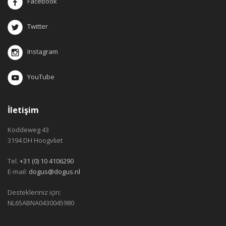
Facebook
Twitter
Instagram
YouTube
İletişim
Koddeweg 43
3194 DH Hoogvliet
Tel.
+31 (0) 10 4106290
E-mail:
dogus@dogus.nl
Destekleriniz için:
NL65ABNA0430045980