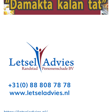
https://letseladvies.nl/