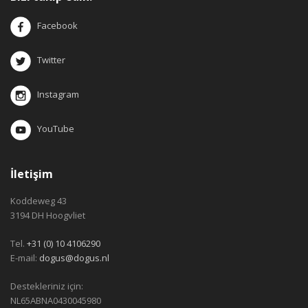
Facebook
Twitter
Instagram
YouTube
İletişim
Koddeweg 43
3194 DH Hoogvliet
Tel.
+31 (0) 10 4106290
E-mail:
dogus@dogus.nl
Destekleriniz için:
NL65ABNA0430045980