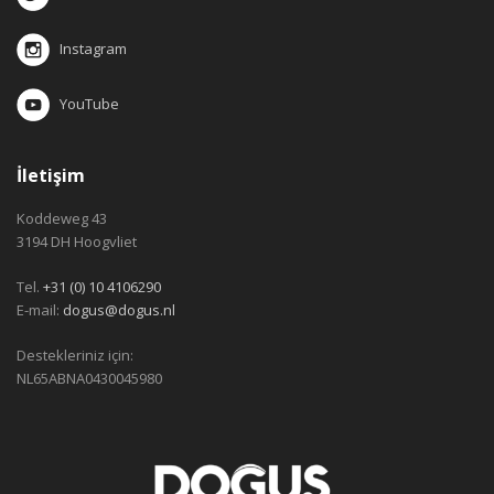
Instagram
YouTube
İletişim
Koddeweg 43
3194 DH Hoogvliet
Tel.
+31 (0) 10 4106290
E-mail:
dogus@dogus.nl
Destekleriniz için:
NL65ABNA0430045980