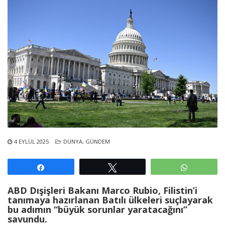
4 EYLÜL 2025
DÜNYA
,
GÜNDEM
Paylaş
Tweetle
WhatsAp
ABD Dışişleri Bakanı Marco Rubio, Filistin’i
tanımaya hazırlanan Batılı ülkeleri suçlayarak
bu adımın “büyük sorunlar yaratacağını”
savundu.