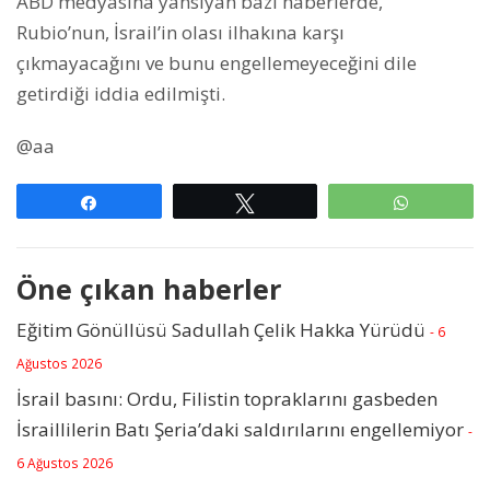
ABD medyasına yansıyan bazı haberlerde,
Rubio’nun, İsrail’in olası ilhakına karşı
çıkmayacağını ve bunu engellemeyeceğini dile
getirdiği iddia edilmişti.
@aa
Paylaş
Tweetle
WhatsAp
Öne çıkan haberler
Eğitim Gönüllüsü Sadullah Çelik Hakka Yürüdü
- 6
Ağustos 2026
İsrail basını: Ordu, Filistin topraklarını gasbeden
İsraillilerin Batı Şeria’daki saldırılarını engellemiyor
-
6 Ağustos 2026