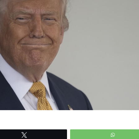
Tweetle
WhatsAp