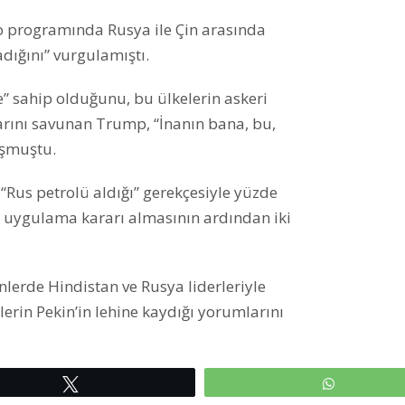
o programında ​​Rusya ile Çin arasında
dığını” vurgulamıştı.
” sahip olduğunu, bu ülkelerin askeri
arını savunan Trump, “İnanın bana, bu,
uşmuştu.
us petrolü aldığı” gerekçesiyle yüzde
si uygulama kararı almasının ardından iki
nlerde Hindistan ve Rusya liderleriyle
lerin Pekin’in lehine kaydığı yorumlarını
Tweetle
WhatsAp