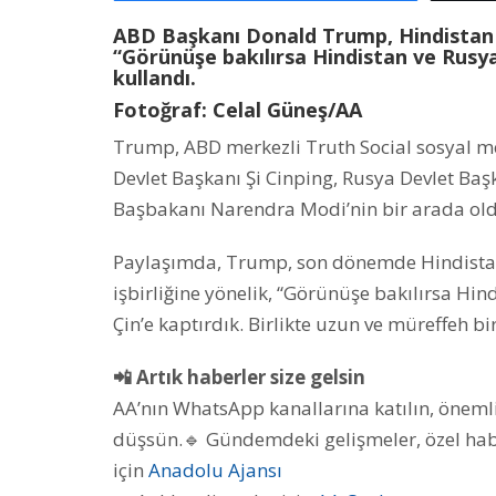
ABD Başkanı Donald Trump, Hindistan ve 
“Görünüşe bakılırsa Hindistan ve Rusya’
kullandı.
Fotoğraf: Celal Güneş/AA
Trump, ABD merkezli Truth Social sosyal 
Devlet Başkanı Şi Cinping, Rusya Devlet Baş
Başbakanı Narendra Modi’nin bir arada oldu
Paylaşımda, Trump, son dönemde Hindistan
işbirliğine yönelik, “Görünüşe bakılırsa Hind
Çin’e kaptırdık. Birlikte uzun ve müreffeh bir
📲 Artık haberler size gelsin
AA’nın WhatsApp kanallarına katılın, önemli
düşsün.🔹 Gündemdeki gelişmeler, özel haber
için
Anadolu Ajansı