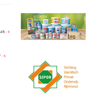
cak
- 9
r
- 6