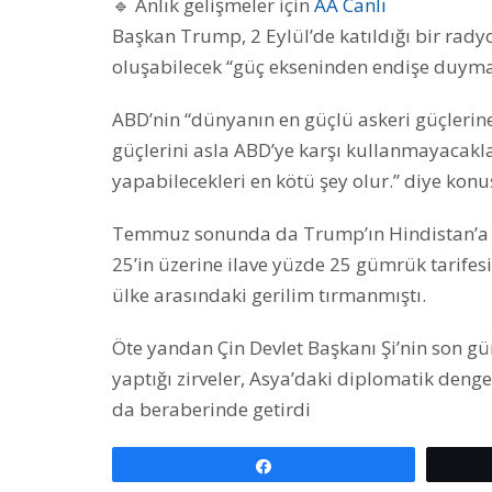
🔹 Anlık gelişmeler için
AA Canlı
Başkan Trump, 2 Eylül’de katıldığı bir rady
oluşabilecek “güç ekseninden endişe duyma
ABD’nin “dünyanın en güçlü askeri güçlerine
güçlerini asla ABD’ye karşı kullanmayacakl
yapabilecekleri en kötü şey olur.” diye kon
Temmuz sonunda da Trump’ın Hindistan’a “R
25’in üzerine ilave yüzde 25 gümrük tarife
ülke arasındaki gerilim tırmanmıştı.
Öte yandan Çin Devlet Başkanı Şi’nin son gü
yaptığı zirveler, Asya’daki diplomatik denge
da beraberinde getirdi
Paylaş