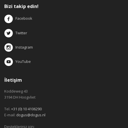
Bizi takip edin!
Facebook
Twitter
Instagram
YouTube
İletişim
Koddeweg 43
3194 DH Hoogvliet
Tel.
+31 (0) 10 4106290
E-mail:
dogus@dogus.nl
Destekleriniz için: