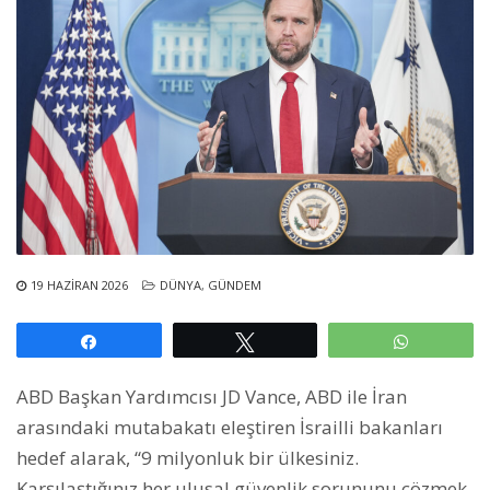
19 HAZIRAN 2026
DÜNYA
,
GÜNDEM
Paylaş
Tweetle
WhatsAp
ABD Başkan Yardımcısı JD Vance, ABD ile İran
arasındaki mutabakatı eleştiren İsrailli bakanları
hedef alarak, “9 milyonluk bir ülkesiniz.
Karşılaştığınız her ulusal güvenlik sorununu çözmek