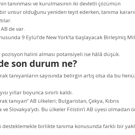
’nin tanınması ve kurulmasının iki devletli çözümün
 bir unsur olduğunu yeniden teyit ederken, tanıma kararı
ılar.
AB de var.
konusunda 9 Eylül’de New York’ta başlayacak Birleşmiş Mil
pozisyon halini alması potansiyeli ise hâlâ düşük.
de son durum ne?
rak tanıyanların sayısında belirgin artış olsa da bu henü
yısı yıllar boyunca sınırlı kaldı.
arak tanıyan” AB ülkeleri; Bulgaristan, Çekya, Kıbrıs
e Slovakya’ydı. Bu ülkeler Filistin’i AB üyesi olmadan ö
ü desteklemekle birlikte tanıma konusunda farklı bir yak