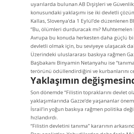
uyarılarda bulunan AB Dışişleri ve Güvenlik 
konusundaki yaklaşımı ise iki devletli çözü
Kallas, Slovenya’da 1 Eylül’de düzenlenen 
“Bu, ölümleri durduracak mı? Muhtemelen ha
Avrupa bu konuda herkesten daha güçlü bir d
devletli olmak için, bu seviyeye ulaşacak daha
Üzerindeki uluslararası baskıya rağmen Gazz
Başbakanı Binyamin Netanyahu ise “tanıma”
terörünü ödüllendirdiğini ve kurbanlarını c
Yaklaşımın değişmesind
Son dönemde “Filistin topraklarını devlet ol
yaklaşımlarında Gazze’de yaşananlar önemli
İsrail’in yoğun baskıya rağmen politika deği
hızlandırdı.
“Filistin devletini tanıma” kararının arkasınd