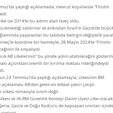
muz’da yaptığı açıklamada, mevcut koşullarda “Filistin
edi.
 ülke ise 2014’te bu adımı atan İsveç oldu.
düzenlediği saldırılar ve ardından İsrail’in Gazze’de büyü
ağlamında yaşananlar bu tabloda belirgin değişiklik yarat
veç’le koordine bir hamleyle, 28 Mayıs 2024’te “Filistin
eğinin ilk sinyaliydi.
büyük AB ülkelerinin” bu yönde adım atabileceğini gösterm
ası açısından önemli bir kırılma noktası niteliğindeydi.
di.
 24 Temmuz’da yaptığı açıklamayla, ülkesinin BM
ı açıklaması AB’den gelen en dikkat çekici çıkıştı.
ülkesi olmasıyla sınırlı değil.
7 ülkesi ve ilk BM Güvenlik Konseyi Daimi Üyesi ülke olacak
ı Şeria, Gazze ve Doğu Kudüs’ü de kapsayan sınırları içind
içeriyor.