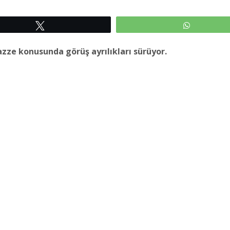
Tweetle
WhatsAp
Gazze konusunda görüş ayrılıkları sürüyor.