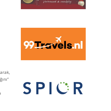
larak,
ğını”
a