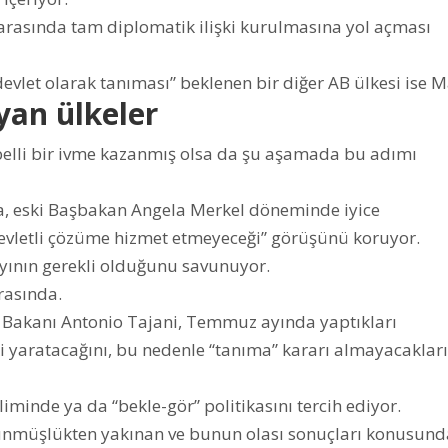
 arasında tam diplomatik ilişki kurulmasına yol açması
devlet olarak tanıması” beklenen bir diğer AB ülkesi ise M
yan ülkeler
mi belli bir ivme kazanmış olsa da şu aşamada bu adımı
a, eski Başbakan Angela Merkel döneminde iyice
i devletli çözüme hizmet etmeyeceği” görüşünü koruyor.
nayının gerekli olduğunu savunuyor.
rasında.
ri Bakanı Antonio Tajani, Temmuz ayında yaptıkları
i yaratacağını, bu nedenle “tanıma” kararı almayacakları
iminde ya da “bekle-gör” politikasını tercih ediyor.
ünmüşlükten yakınan ve bunun olası sonuçları konusund