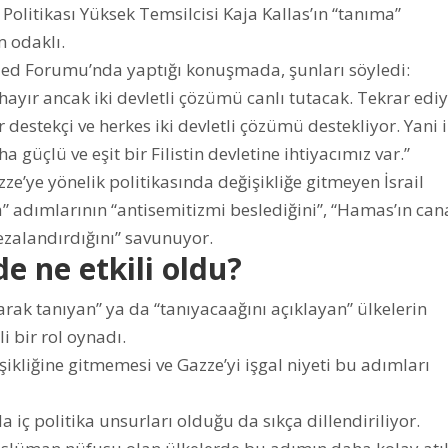
Politikası Yüksek Temsilcisi Kaja Kallas’ın “tanıma”
m odaklı.
Bled Forumu’nda yaptığı konuşmada, şunları söyledi:
yır ancak iki devletli çözümü canlı tutacak. Tekrar edi
estekçi ve herkes iki devletli çözümü destekliyor. Yani i
 güçlü ve eşit bir Filistin devletine ihtiyacımız var.”
e’ye yönelik politikasında değişikliğe gitmeyen İsrail
 adımlarının “antisemitizmi beslediğini”, “Hamas’ın can
ezalandırdığını” savunuyor.
e ne etkili oldu?
arak tanıyan” ya da “tanıyacaağını açıklayan” ülkelerin
 bir rol oynadı.
şikliğine gitmemesi ve Gazze’yi işgal niyeti bu adımları
a iç politika unsurları olduğu da sıkça dillendiriliyor.