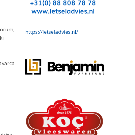
yorum,
https://letseladvies.nl/
ki
avarca