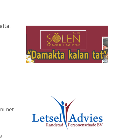
alta.
nı net
a