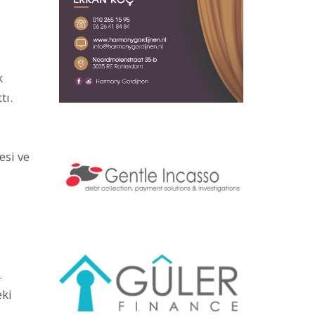
k
tı.
esi ve
.
eki