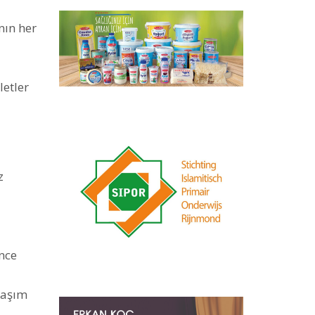
nın her
letler
z
nce
laşım