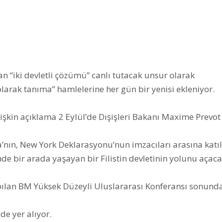
an “iki devletli çözümü” canlı tutacak unsur olarak
 olarak tanıma” hamlelerine her gün bir yenisi ekleniyor.
 ilişkin açıklama 2 Eylül’de Dışişleri Bakanı Maxime Prevot
a’nın, New York Deklarasyonu’nun imzacıları arasına katı
çinde bir arada yaşayan bir Filistin devletinin yolunu açaca
lan BM Yüksek Düzeyli Uluslararası Konferansı sonund
e yer alıyor.