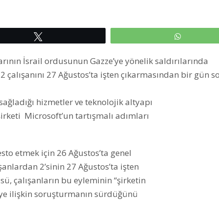
Tweetle
WhatsAp
larının İsrail ordusunun Gazze’ye yönelik saldırılarında
 2 çalışanını 27 Ağustos’ta işten çıkarmasından bir gün s
ağladığı hizmetler ve teknolojik altyapı
 şirketi Microsoft’un tartışmalı adımları
esto etmek için 26 Ağustos’ta genel
anlardan 2’sinin 27 Ağustos’ta işten
ü, çalışanların bu eyleminin “şirketin
leye ilişkin soruşturmanın sürdüğünü