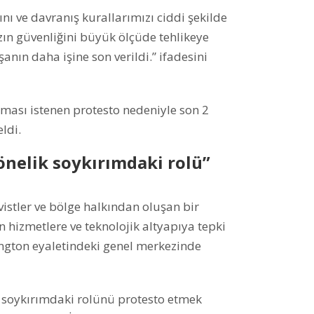
ını ve davranış kurallarımızı ciddi şekilde
zın güvenliğini büyük ölçüde tehlikeye
şanın daha işine son verildi.” ifadesini
durması istenen protesto nedeniyle son 2
ldi.
yönelik soykırımdaki rolü”
vistler ve bölge halkından oluşan bir
n hizmetlere ve teknolojik altyapıya tepki
ington eyaletindeki genel merkezinde
ik soykırımdaki rolünü protesto etmek