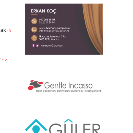
cak
- 9
r
- 6