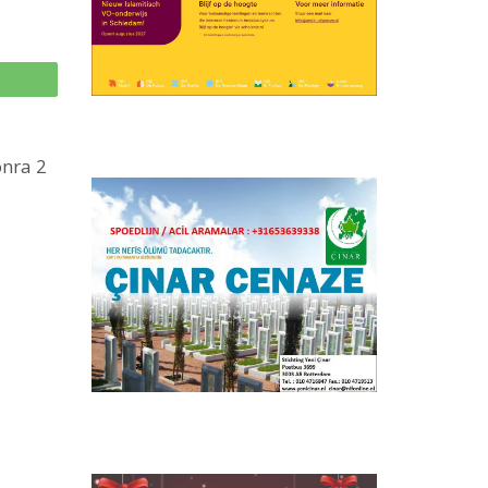
p
onra 2