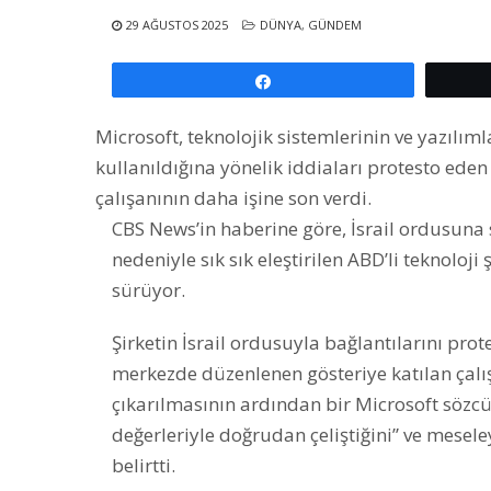
29 AĞUSTOS 2025
DÜNYA
,
GÜNDEM
Paylaş
Microsoft, teknolojik sistemlerinin ve yazılım
kullanıldığına yönelik iddiaları protesto eden
çalışanının daha işine son verdi.
CBS News’in haberine göre, İsrail ordusuna s
nedeniyle sık sık eleştirilen ABD’li teknoloji
sürüyor.
Şirketin İsrail ordusuyla bağlantılarını prot
merkezde düzenlenen gösteriye katılan çalış
çıkarılmasının ardından bir Microsoft sözcüs
değerleriyle doğrudan çeliştiğini” ve mese
belirtti.