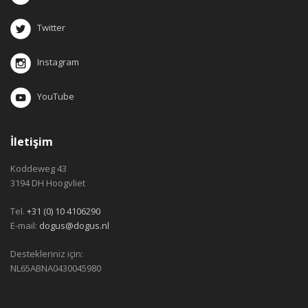
Twitter
Instagram
YouTube
İletişim
Koddeweg 43
3194 DH Hoogvliet
Tel.
+31 (0) 10 4106290
E-mail:
dogus@dogus.nl
Destekleriniz için:
NL65ABNA0430045980