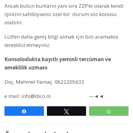
Ancak bütün bunların yanı sıra ZZP’er olarak kendi
işinizin sahibiyseniz özel bir durum söz konusu
olabilir.
Lütfen daha geniş bilgi almak için bizi aramakta
tereddüt etmeyiniz.
Konsoloslukta kayıtlı yeminli tercüman ve
emeklilik uzmanı
Doç. Mehmet Yamaç 0622205633
e mail: info@ibco.nl —◄◄
Paylaş
Tweetle
WhatsAp