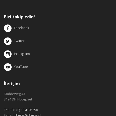
Bizi takip edin!
Facebook
Twitter
Instagram
YouTube
İletişim
Koddeweg 43
3194 DH Hoogvliet
Tel.
+31 (0) 10 4106290
E-mail:
dogus@dogus.nl