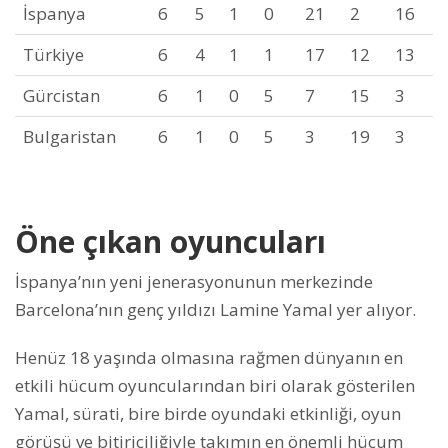
İspanya
6
5
1
0
21
2
16
Türkiye
6
4
1
1
17
12
13
Gürcistan
6
1
0
5
7
15
3
Bulgaristan
6
1
0
5
3
19
3
Öne çıkan oyuncuları
İspanya’nın yeni jenerasyonunun merkezinde
Barcelona’nın genç yıldızı Lamine Yamal yer alıyor.
Henüz 18 yaşında olmasına rağmen dünyanın en
etkili hücum oyuncularından biri olarak gösterilen
Yamal, sürati, bire birde oyundaki etkinliği, oyun
görüşü ve bitiriciliğiyle takımın en önemli hücum