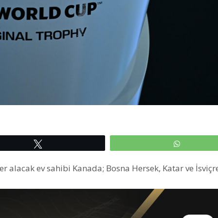
Tweetle
WhatsAp
 alacak ev sahibi Kanada; Bosna Hersek, Katar ve İsviçre