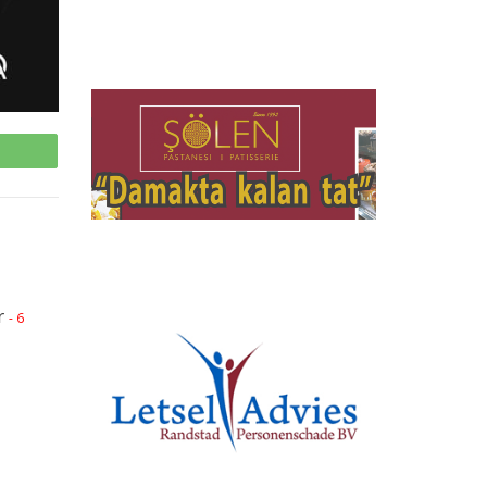
p
r
- 6