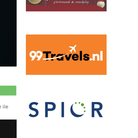
p
 ile