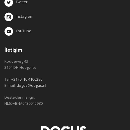
Twitter
Instagram
YouTube
İletişim
Koddeweg 43
3194 DH Hoogvliet
Tel.
+31 (0) 10 4106290
E-mail:
dogus@dogus.nl
Destekleriniz için:
NL65ABNA0430045980