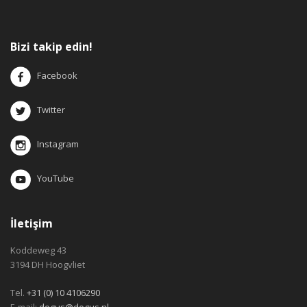
Bizi takip edin!
Facebook
Twitter
Instagram
YouTube
İletişim
Koddeweg 43
3194 DH Hoogvliet
Tel.
+31 (0) 10 4106290
E-mail:
dogus@dogus.nl