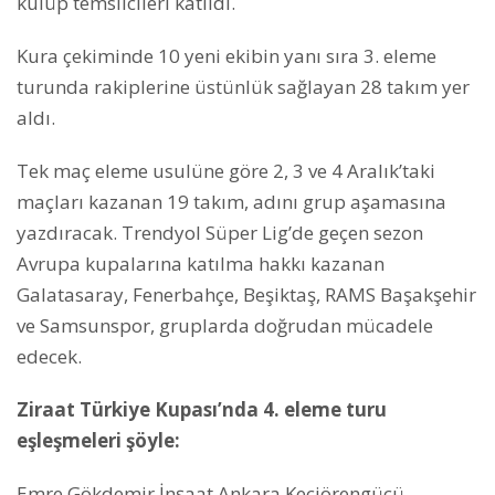
kulüp temsilcileri katıldı.
Kura çekiminde 10 yeni ekibin yanı sıra 3. eleme
turunda rakiplerine üstünlük sağlayan 28 takım yer
aldı.
Tek maç eleme usulüne göre 2, 3 ve 4 Aralık’taki
maçları kazanan 19 takım, adını grup aşamasına
yazdıracak. Trendyol Süper Lig’de geçen sezon
Avrupa kupalarına katılma hakkı kazanan
Galatasaray, Fenerbahçe, Beşiktaş, RAMS Başakşehir
ve Samsunspor, gruplarda doğrudan mücadele
edecek.
Ziraat Türkiye Kupası’nda 4. eleme turu
eşleşmeleri şöyle:
Emre Gökdemir İnşaat Ankara Keçiörengücü-