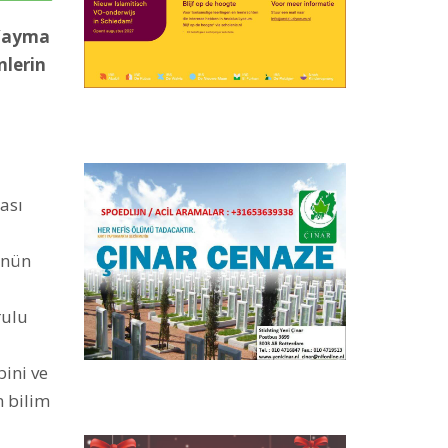
 Yayma
nlerin
rası
ünün
rulu
bini ve
n bilim