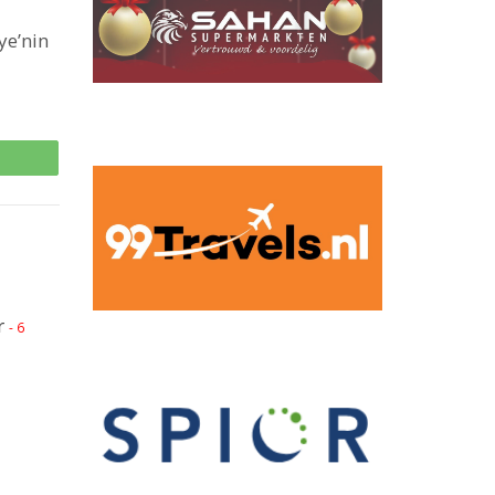
ye’nin
p
r
- 6