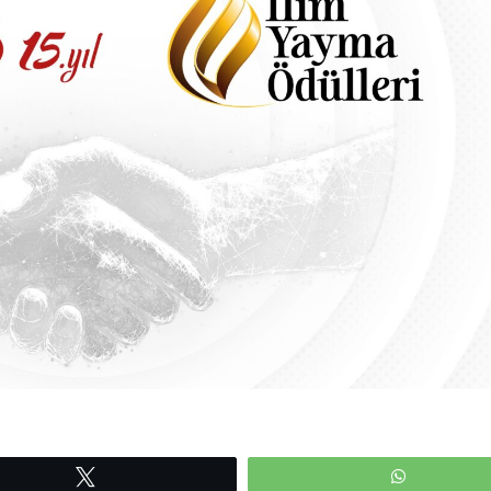
Tweetle
WhatsAp