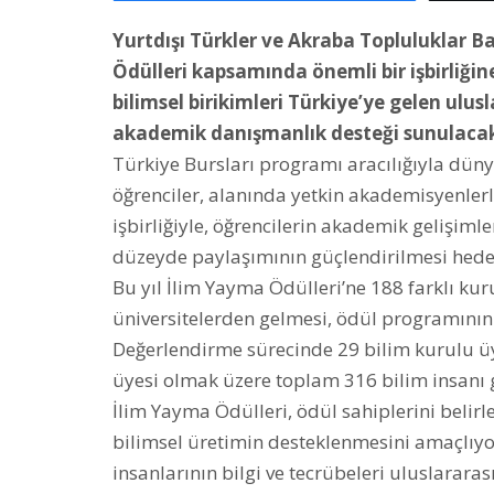
Yurtdışı Türkler ve Akraba Topluluklar B
Ödülleri kapsamında önemli bir işbirliğine
bilimsel birikimleri Türkiye’ye gelen ulus
akademik danışmanlık desteği sunulaca
Türkiye Bursları programı aracılığıyla düny
öğrenciler, alanında yetkin akademisyenle
işbirliğiyle, öğrencilerin akademik gelişimle
düzeyde paylaşımının güçlendirilmesi hedef
Bu yıl İlim Yayma Ödülleri’ne 188 farklı 
üniversitelerden gelmesi, ödül programını
Değerlendirme sürecinde 29 bilim kurulu üy
üyesi olmak üzere toplam 316 bilim insanı g
İlim Yayma Ödülleri, ödül sahiplerini belir
bilimsel üretimin desteklenmesini amaçlıyor.
insanlarının bilgi ve tecrübeleri uluslarar