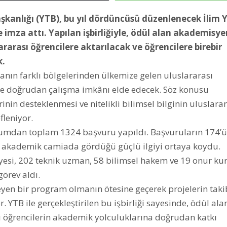
aşkanlığı (YTB), bu yıl dördüncüsü düzenlenecek İlim
 imza attı. Yapılan işbirliğiyle, ödül alan akademisye
lararası öğrencilere aktarılacak ve öğrencilere birebir
k.
anın farklı bölgelerinden ülkemize gelen uluslararası
rle doğrudan çalışma imkânı elde edecek. Söz konusu
rinin desteklenmesi ve nitelikli bilimsel bilginin uluslara
leniyor.
kurumdan toplam 1324 başvuru yapıldı. Başvuruların 174’
n akademik camiada gördüğü güçlü ilgiyi ortaya koydu.
esi, 202 teknik uzman, 58 bilimsel hakem ve 19 onur ku
örev aldı.
leyen bir program olmanın ötesine geçerek projelerin taki
 YTB ile gerçekleştirilen bu işbirliği sayesinde, ödül ala
ası öğrencilerin akademik yolculuklarına doğrudan katkı