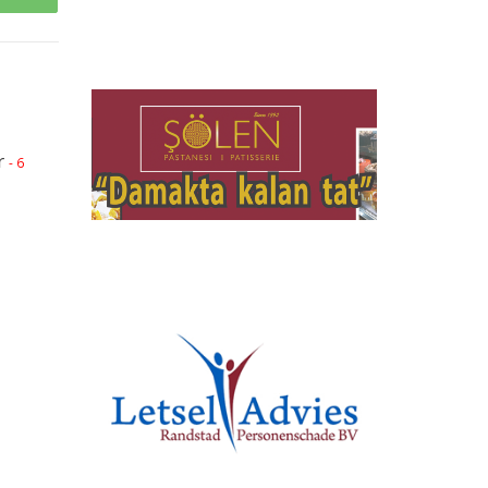
r
- 6