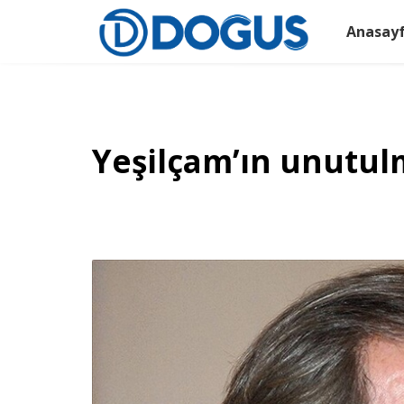
Anasay
Yeşilçam’ın unutul