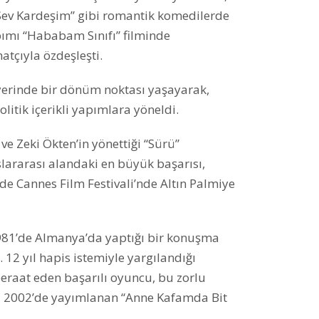
“Sev Kardeşim” gibi romantik komedilerde
apımı “Hababam Sınıfı” filminde
atçıyla özdeşleşti.
iyerinde bir dönüm noktası yaşayarak,
litik içerikli yapımlara yöneldi.
ve Zeki Ökten’in yönettiği “Sürü”
slararası alandaki en büyük başarısı,
de Cannes Film Festivali’nde Altın Palmiye
981’de Almanya’da yaptığı bir konuşma
12 yıl hapis istemiyle yargılandığı
eraat eden başarılı oyuncu, bu zorlu
nı 2002’de yayımlanan “Anne Kafamda Bit