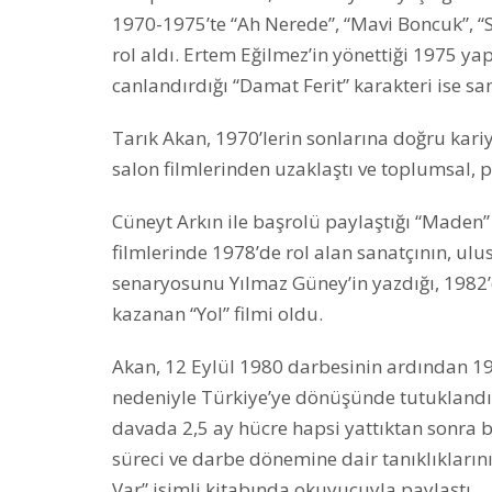
1970-1975’te “Ah Nerede”, “Mavi Boncuk”, 
rol aldı. Ertem Eğilmez’in yönettiği 1975 y
canlandırdığı “Damat Ferit” karakteri ise san
Tarık Akan, 1970’lerin sonlarına doğru kar
salon filmlerinden uzaklaştı ve toplumsal, po
Cüneyt Arkın ile başrolü paylaştığı “Maden” 
filmlerinde 1978’de rol alan sanatçının, ulu
senaryosunu Yılmaz Güney’in yazdığı, 1982’
kazanan “Yol” filmi oldu.
Akan, 12 Eylül 1980 darbesinin ardından 1
nedeniyle Türkiye’ye dönüşünde tutuklandı. 
davada 2,5 ay hücre hapsi yattıktan sonra b
süreci ve darbe dönemine dair tanıklıkları
Var” isimli kitabında okuyucuyla paylaştı.