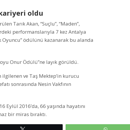
kariyeri oldu
rülen Tarık Akan, “Suçlu”, “Maden”,
erdeki performanslarıyla 7 kez Antalya
Erkek Oyuncu” ödülünü kazanarak bu alanda
 Boyu Onur Ödülü”ne layık görüldü.
 ilgilenen ve Taş Mektep’in kurucu
vefatı sonrasında Nesin Vakfının
 16 Eylül 2016’da, 66 yaşında hayatını
az bir miras bıraktı.
Tweetle
WhatsAp