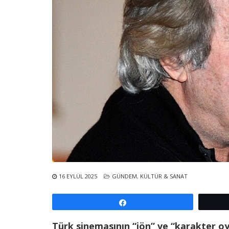
16 EYLÜL 2025
GÜNDEM
,
KÜLTÜR & SANAT
Paylaş
Türk sinemasının “jön” ve “karakter oyu