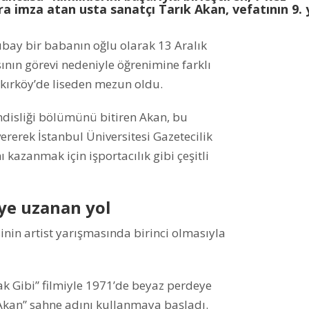
a imza atan usta sanatçı Tarık Akan, vefatının 9. y
subay bir babanın oğlu olarak 13 Aralık
nın görevi nedeniyle öğrenimine farklı
akırköy’de liseden mezun oldu.
ndisliği bölümünü bitiren Akan, bu
rerek İstanbul Üniversitesi Gazetecilik
azanmak için işportacılık gibi çeşitli
ye uzanan yol
sinin artist yarışmasında birinci olmasıyla
k Gibi” filmiyle 1971’de beyaz perdeye
k Akan” sahne adını kullanmaya başladı.