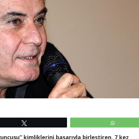
Tweetle
WhatsAp
ncusu” kimliklerini başarıyla birleştiren, 7 kez