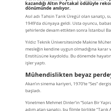
kazandığı Altın Portakal ödülüyle rekor
dönümünde anılıyor.
Asıl adı Tahsin Tarık Üregül olan sanatçı, 
1949’da dünyaya geldi. Usta oyuncu, babası
şehirlerde devam ettikten sonra İstanbul B
Yıldız Teknik Üniversitesinde Makine Mühe
mesleğin kendine uygun olmadığına karar ve
Enstitüsüne kaydoldu. Bu dönemde hayatını k
işler yaptı.
Mühendislikten beyaz perde
Akan’ın sinema kariyeri, 1970’te “Ses” dergi
başladı.
Yönetmen Mehmet Dinler’in “Solan Bir Yapra
adım atan sanatçı, bu filmle birlikte “Tarı