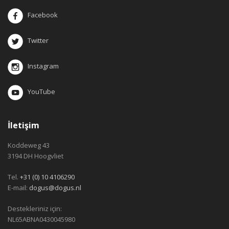
Facebook
Twitter
Instagram
YouTube
İletişim
Koddeweg 43
3194 DH Hoogvliet
Tel.
+31 (0) 10 4106290
E-mail:
dogus@dogus.nl
Destekleriniz için:
NL65ABNA0430045980