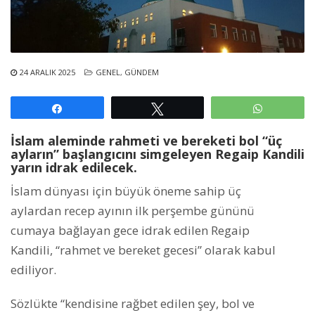
24 ARALIK 2025
GENEL
,
GÜNDEM
Paylaş
Tweetle
WhatsAp
İslam aleminde rahmeti ve bereketi bol “üç
ayların” başlangıcını simgeleyen Regaip Kandili
yarın idrak edilecek.
İslam dünyası için büyük öneme sahip üç
aylardan recep ayının ilk perşembe gününü
cumaya bağlayan gece idrak edilen Regaip
Kandili, “rahmet ve bereket gecesi” olarak kabul
ediliyor.
Sözlükte “kendisine rağbet edilen şey, bol ve