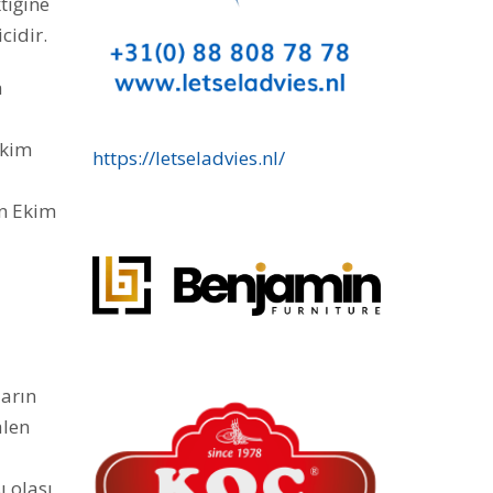
tiğine
cidir.
a
Ekim
https://letseladvies.nl/
ın Ekim
ların
alen
ı olası