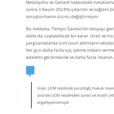
Netanyahu ve Gallant hakkındaki tutuklama e
sonra 3 Kasım 2024’te çıkarıldı ve sağlam bir
soruşturmanın özünü değiştirmiyor.
Bu noktada, Temyiz Dairesi’nin dosyayı ger
daha da uzatabilecek bir karar. İsrail ve mütt
yargılamalarda tüm usuli adımların eksiksiz 
her gün daha fazla suç işleme imkanı vermek
adaletin gecikmesine ve daha fazla insanın 
İsrail, UCM nezdinde yürüttüğü hukuki mane
özünde UCM nezdindeki süreci ve İsrailli yetki
engelleyememiştir