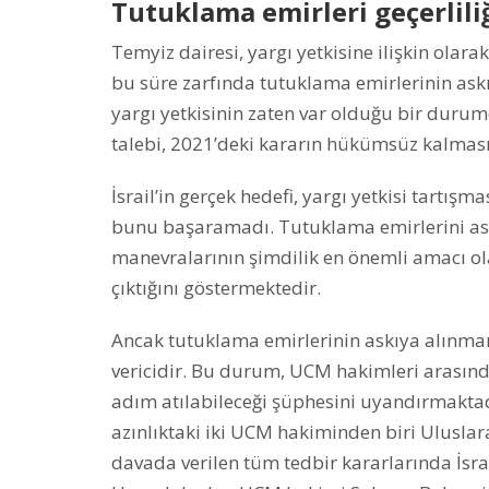
Tutuklama emirleri geçerliliğ
Temyiz dairesi, yargı yetkisine ilişkin olara
bu süre zarfında tutuklama emirlerinin askı
yargı yetkisinin zaten var olduğu bir durum
talebi, 2021’deki kararın hükümsüz kalması
İsrail’in gerçek hedefi, yargı yetkisi tartış
bunu başaramadı. Tutuklama emirlerini askı
manevralarının şimdilik en önemli amacı o
çıktığını göstermektedir.
Ancak tutuklama emirlerinin askıya alınmama
vericidir. Bu durum, UCM hakimleri arasında 
adım atılabileceği şüphesini uyandırmaktad
azınlıktaki iki UCM hakiminden biri Uluslar
davada verilen tüm tedbir kararlarında İsrai