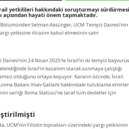
il yetkilileri hakkındaki soruşturmayı sürdürmesi
ı açısından hayati önem taşımaktadır.
uk Bölümünden Selman Aksünger, UCM Temyiz Dairesi’nin
rgı yetkisine itirazını kabul etmesinin satır
airesi’nin 24 Nisan 2025’te İsrail’in iki temyiz başvuru
ncelendiğinde İsrail’in kazanım olarak sunmaya çalıştığı
nlamsız olduğunu ortaya koyuyor. Kararın özünde, İsrail
unma Bakanı Yoav Gallant hakkındaki tutuklama emirler
nin varlığı Roma Statüsü’ne taraf tüm devletler için
ştirilmişti
a, UCM’nin Filistin toprakları üzerindeki yargı yetkisinin