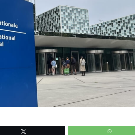
Tweetle
WhatsAp