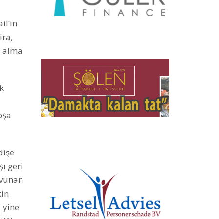
il’in
ira,
a alma
ak
oşa
dişe
şı geri
avunan
kin
 yine