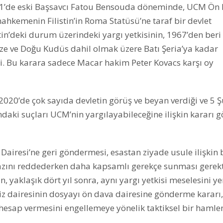
2021’de eski Başsavcı Fatou Bensouda döneminde, UCM Ön
hkemenin Filistin’in Roma Statüsü’ne taraf bir devlet
in’deki durum üzerindeki yargı yetkisinin, 1967’den beri 
zze ve Doğu Kudüs dahil olmak üzere Batı Şeria’ya kadar
ti. Bu karara sadece Macar hakim Peter Kovacs karşı oy
2020’de çok sayıda devletin görüş ve beyan verdiği ve 5 
daki suçları UCM’nin yargılayabileceğine ilişkin kararı g
a Dairesi’ne geri göndermesi, esastan ziyade usule ilişkin 
tirazını reddederken daha kapsamlı gerekçe sunması gerekt
, yaklaşık dört yıl sonra, aynı yargı yetkisi meselesini y
z dairesinin dosyayı ön dava dairesine gönderme kararı,
 hesap vermesini engellemeye yönelik taktiksel bir hamle