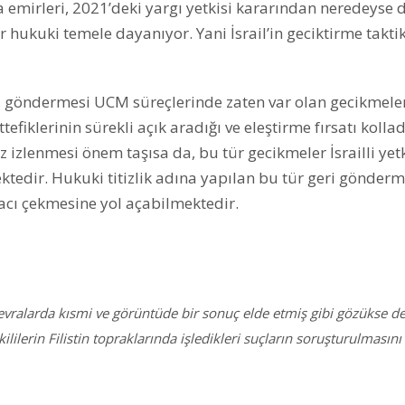
mirleri, 2021’deki yargı yetkisi kararından neredeyse dö
 hukuki temele dayanıyor. Yani İsrail’in geciktirme taktik
i göndermesi UCM süreçlerinde zaten var olan gecikmele
efiklerinin sürekli açık aradığı ve eleştirme fırsatı kollad
izlenmesi önem taşısa da, bu tür gecikmeler İsrailli yetk
tedir. Hukuki titizlik adına yapılan bu tür geri gönderm
acı çekmesine yol açabilmektedir.
vralarda kısmi ve görüntüde bir sonuç elde etmiş gibi gözükse de
lilerin Filistin topraklarında işledikleri suçların soruşturulmasını