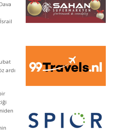
 Dava
İsrail
Şubat
öz ardı
bir
iği
eniden
nin