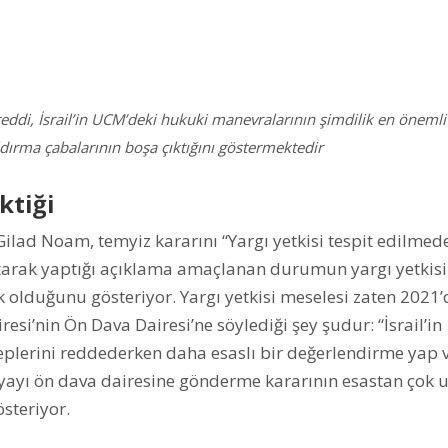
eddi, İsrail’in UCM’deki hukuki manevralarının şimdilik en önemli
dırma çabalarının boşa çıktığını göstermektedir
ktiği
Gilad Noam, temyiz kararını “Yargı yetkisi tespit edilmed
pıtarak yaptığı açıklama amaçlanan durumun yargı yetkis
 olduğunu gösteriyor. Yargı yetkisi meselesi zaten 2021’
si’nin Ön Dava Dairesi’ne söylediği şey şudur: “İsrail’in
leplerini reddederken daha esaslı bir değerlendirme yap 
syayı ön dava dairesine gönderme kararının esastan çok 
österiyor.