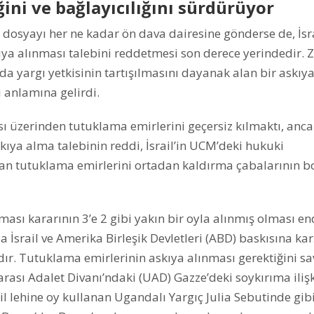
ini ve bağlayıcılığını sürdürüyor
k dosyayı her ne kadar ön dava dairesine gönderse de, İsra
ya alınması talebini reddetmesi son derece yerindedir. Z
da yargı yetkisinin tartışılmasını dayanak alan bir askıy
 anlamına gelirdi.
ması üzerinden tutuklama emirlerini geçersiz kılmaktı, anc
ya alma talebinin reddi, İsrail’in UCM’deki hukuki
lan tutuklama emirlerini ortadan kaldırma çabalarının b
sı kararının 3’e 2 gibi yakın bir oyla alınmış olması en
İsrail ve Amerika Birleşik Devletleri (ABD) baskısına kar
ır. Tutuklama emirlerinin askıya alınması gerektiğini s
arası Adalet Divanı’ndaki (UAD) Gazze’deki soykırıma iliş
l lehine oy kullanan Ugandalı Yargıç Julia Sebutinde gibi