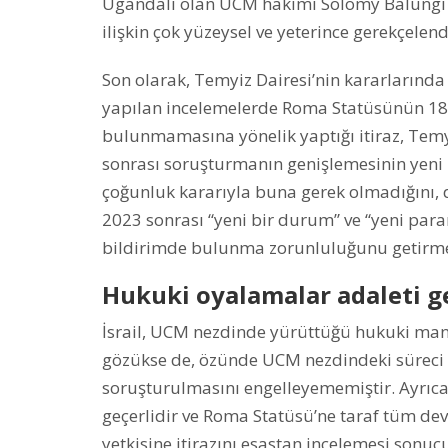
Ugandalı olan UCM hakimi Solomy Balungi Bo
ilişkin çok yüzeysel ve yeterince gerekçelen
Son olarak, Temyiz Dairesi’nin kararlarında
yapılan incelemelerde Roma Statüsünün 18.
bulunmamasına yönelik yaptığı itiraz, Temy
sonrası soruşturmanın genişlemesinin yeni b
çoğunluk kararıyla buna gerek olmadığını, 
2023 sonrası “yeni bir durum” ve “yeni para
bildirimde bulunma zorunluluğunu getirme
Hukuki oyalamalar adaleti g
İsrail, UCM nezdinde yürüttüğü hukuki mane
gözükse de, özünde UCM nezdindeki süreci ve İ
soruşturulmasını engelleyememiştir. Ayrıca
geçerlidir ve Roma Statüsü’ne taraf tüm devle
yetkisine itirazını esastan incelemesi sonu