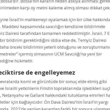
ssa’dır. Bossa’nın kararın neden askıya alınması gerek
dirilmeden karşı oy metni kaleme almış olması dikkat çeki
 yine İsrail’in mahkemeyi oyalamak için bir ülke hakkınd
 Maddesi kapsamında savcılığın kendisine bildirimde
iz Dairesi tarafından tamamen reddedilmiştir. İsrail, 7 
ir bildirim gerektirdiğini iddia etse de, Temyiz Dairesi
daha önceki bildirimin yeterli olduğunu ve soruşturman
metreler” içermiş olmasının UCM Savcılığı’na yeni bir
diğine hükmetti.
eciktirse de engelleyemez
vralarda kısmi ve görüntüde bir sonuç elde etmiş gibi
srailli yetkililerin Filistin topraklarında işledikleri suç
, Netanyahu ve Gallant hakkındaki tutuklama emirleri h
tler için bağlayıcıdır. Ön Dava Dairesi’nin İsrail’in yargı
cunda, 2021’de varılan karardan farklı bir sonuca ulaşmas