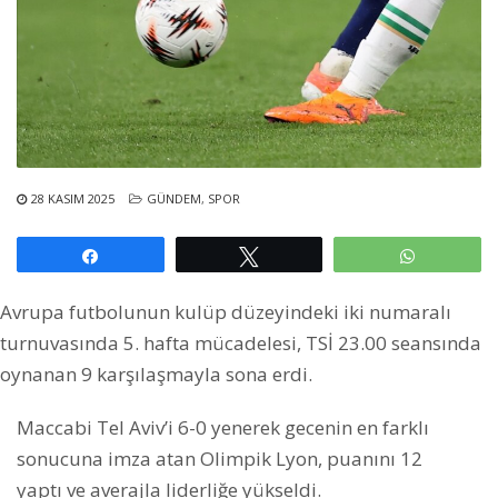
28 KASIM 2025
GÜNDEM
,
SPOR
Paylaş
Tweetle
WhatsAp
Avrupa futbolunun kulüp düzeyindeki iki numaralı
turnuvasında 5. hafta mücadelesi, TSİ 23.00 seansında
oynanan 9 karşılaşmayla sona erdi.
Maccabi Tel Aviv’i 6-0 yenerek gecenin en farklı
sonucuna imza atan Olimpik Lyon, puanını 12
yaptı ve averajla liderliğe yükseldi.