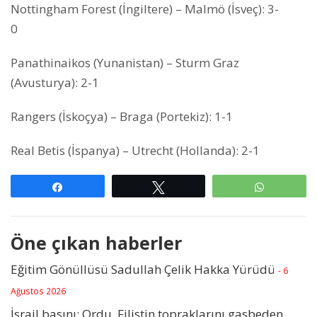
Nottingham Forest (İngiltere) – Malmö (İsveç): 3-
0
Panathinaikos (Yunanistan) – Sturm Graz
(Avusturya): 2-1
Rangers (İskoçya) – Braga (Portekiz): 1-1
Real Betis (İspanya) – Utrecht (Hollanda): 2-1
Paylaş
Tweetle
WhatsAp
Öne çıkan haberler
Eğitim Gönüllüsü Sadullah Çelik Hakka Yürüdü
- 6
Ağustos 2026
İsrail basını: Ordu, Filistin topraklarını gasbeden