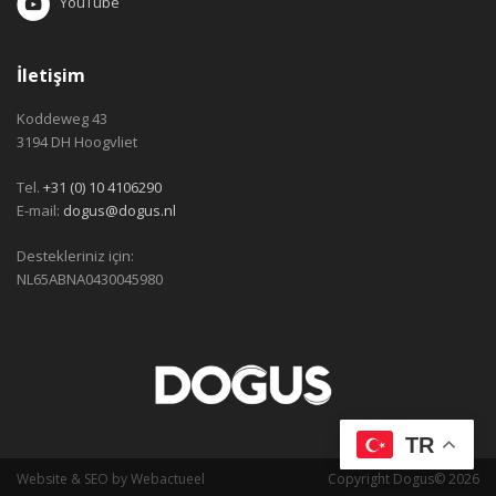
YouTube
İletişim
Koddeweg 43
3194 DH Hoogvliet
Tel.
+31 (0) 10 4106290
E-mail:
dogus@dogus.nl
Destekleriniz için:
NL65ABNA0430045980
TR
Website
&
SEO
by
Webactueel
Copyright Dogus© 2026