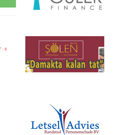
p
r
- 6