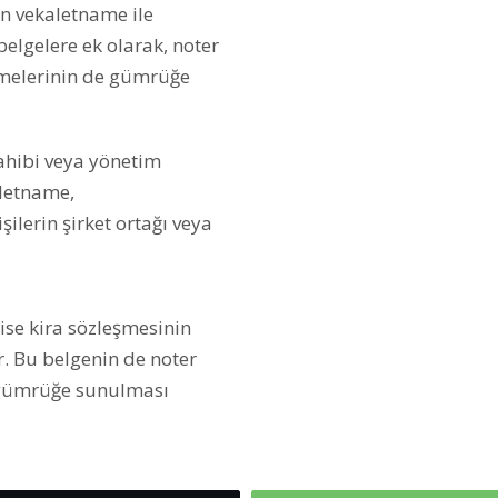
arın vekaletname ile
elgelere ek olarak, noter
ümelerinin de gümrüğe
 sahibi veya yönetim
âletname,
işilerin şirket ortağı veya
ise kira sözleşmesinin
 Bu belgenin de noter
e gümrüğe sunulması