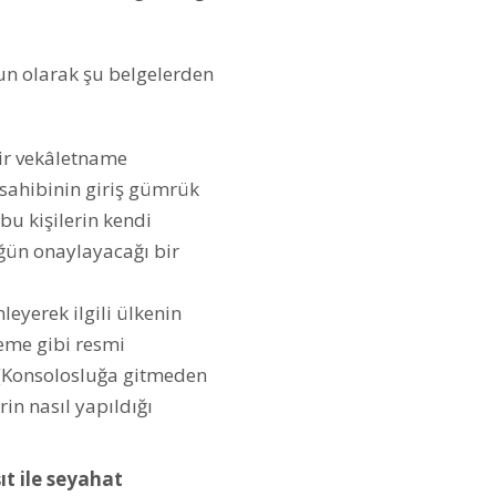
un olarak şu belgelerden
bir vekâletname
t sahibinin giriş gümrük
bu kişilerin kendi
ğün onaylayacağı bir
leyerek ilgili ülkenin
eme gibi resmi
(Konsolosluğa gitmeden
rin nasıl yapıldığı
şıt ile seyahat