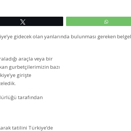
Tweetle
WhatsAp
iye’ye gidecek olan yanlarında bulunması gereken belgel
aladığı araçla veya bir
ıkan gurbetçilerimizin bazı
iye’ye girişte
teledik.
dürlüğü tarafından
karak tatilini Türkiye’de