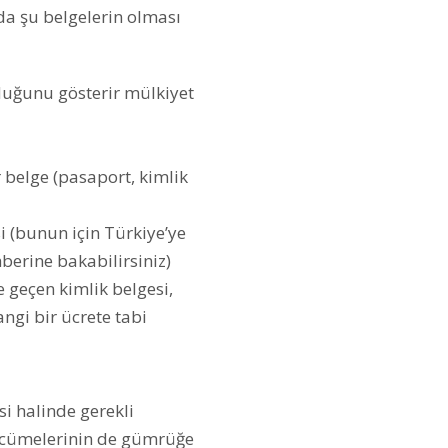
a şu belgelerin olması
lduğunu gösterir mülkiyet
 belge (pasaport, kimlik
si (bunun için Türkiye’ye
hberine bakabilirsiniz)
 geçen kimlik belgesi,
ngi bir ücrete tabi
si halinde gerekli
ercümelerinin de gümrüğe