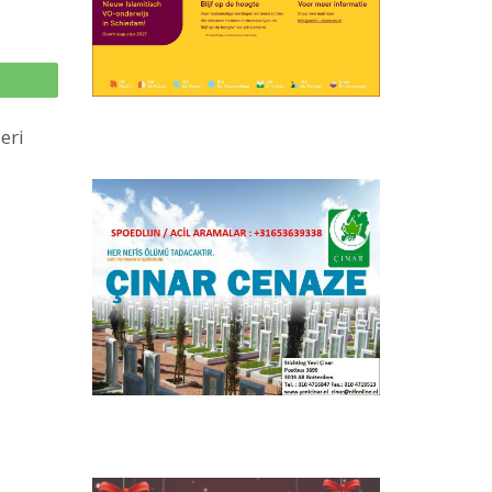
p
eri