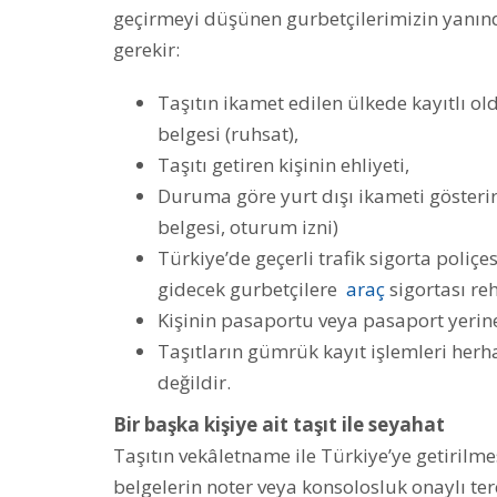
geçirmeyi düşünen gurbetçilerimizin yanınd
gerekir:
Taşıtın ikamet edilen ülkede kayıtlı o
belgesi (ruhsat),
Taşıtı getiren kişinin ehliyeti,
Duruma göre yurt dışı ikameti gösterir
belgesi, oturum izni)
Türkiye’de geçerli trafik sigorta poliçe
gidecek gurbetçilere
araç
sigortası re
Kişinin pasaportu veya pasaport yerine
Taşıtların gümrük kayıt işlemleri herha
değildir.
Bir başka kişiye ait taşıt ile seyahat
Taşıtın vekâletname ile Türkiye’ye getirilme
belgelerin noter veya konsolosluk onaylı t