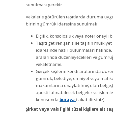
sunulması gerekir.
Vekaletle götürülen taşıtlarda duruma uyg
birinin gümrük idaresine sunulmalı:
Elçilik, konsolosluk veya noter onaylı 
Taşıtı getiren şahıs ile taşıtın mülkiye
idaresinde hazır bulunmaları hâlinde, 
aralarında düzenleyecekleri ve gümrü
vekâletname,
Gerçek kişilerin kendi aralarında düzen
gümrük, belediye, emniyet veya mahk
makamlarına onaylatılmış olan belge,
apostil alınabilecek belgeler ve işlemle
konusunda
buraya
bakabilirsiniz)
Şirket veya vakıf gibi tüzel kişilere ait ta