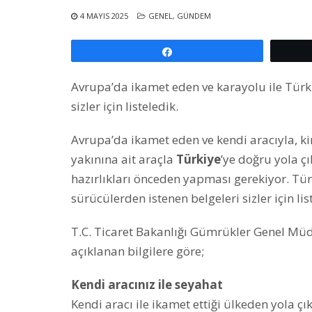
4 MAYIS 2025
GENEL
,
GÜNDEM
Paylaş
Avrupa’da ikamet eden ve karayolu ile Türk
sizler için listeledik.
Avrupa’da ikamet eden ve kendi aracıyla, kir
yakınına ait araçla
Türkiye
’ye doğru yola ç
hazırlıkları önceden yapması gerekiyor. Türk
sürücülerden istenen belgeleri sizler için lis
T.C. Ticaret Bakanlığı Gümrükler Genel Mü
açıklanan bilgilere göre;
Kendi aracınız ile seyahat
Kendi aracı ile ikamet ettiği ülkeden yola çı