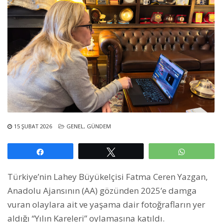
15 ŞUBAT 2026
GENEL
,
GÜNDEM
Paylaş
Tweetle
WhatsAp
Türkiye’nin Lahey Büyükelçisi Fatma Ceren Yazgan,
Anadolu Ajansının (AA) gözünden 2025’e damga
vuran olaylara ait ve yaşama dair fotoğrafların yer
aldığı “Yılın Kareleri” oylamasına katıldı.