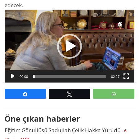
edecek.
Video
oynatıcı
00:00
02:27
Paylaş
Tweetle
WhatsAp
Öne çıkan haberler
Eğitim Gönüllüsü Sadullah Çelik Hakka Yürüdü
- 6