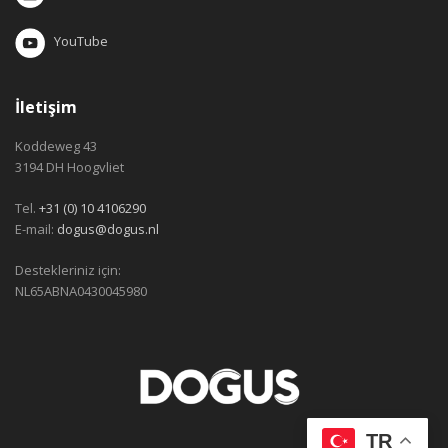
YouTube
İletişim
Koddeweg 43
3194 DH Hoogvliet
Tel.
+31 (0) 10 4106290
E-mail:
dogus@dogus.nl
Destekleriniz için:
NL65ABNA0430045980
TR