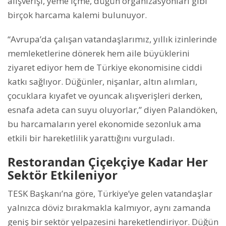
alışverişi, yeme içme, düğün organizasyonları gibi
birçok harcama kalemi bulunuyor.
“Avrupa’da çalışan vatandaşlarımız, yıllık izinlerinde
memleketlerine dönerek hem aile büyüklerini
ziyaret ediyor hem de Türkiye ekonomisine ciddi
katkı sağlıyor. Düğünler, nişanlar, altın alımları,
çocuklara kıyafet ve oyuncak alışverişleri derken,
esnafa adeta can suyu oluyorlar,” diyen Palandöken,
bu harcamaların yerel ekonomide sezonluk ama
etkili bir hareketlilik yarattığını vurguladı.
Restorandan Çiçekçiye Kadar Her
Sektör Etkileniyor
TESK Başkanı’na göre, Türkiye’ye gelen vatandaşlar
yalnızca döviz bırakmakla kalmıyor, aynı zamanda
geniş bir sektör yelpazesini hareketlendiriyor. Düğün