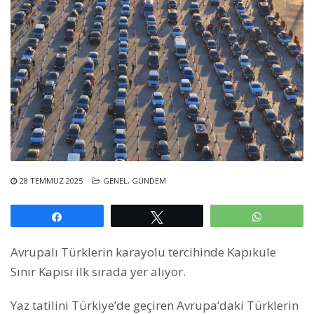
28 TEMMUZ 2025
GENEL
,
GÜNDEM
Paylaş
Tweetle
WhatsAp
Avrupalı Türklerin karayolu tercihinde Kapıkule
Sınır Kapısı ilk sırada yer alıyor.
Yaz tatilini Türkiye’de geçiren Avrupa’daki Türklerin