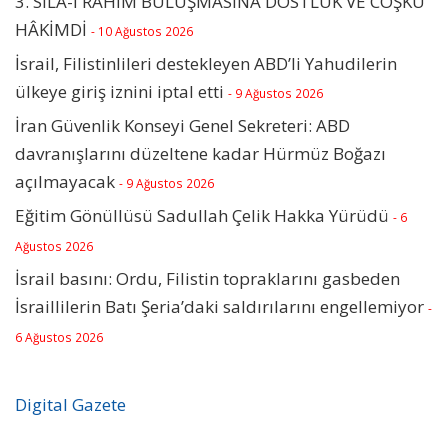
3. SILA-İ RAHİM BULUŞMASINA DOSTLUK VE COŞKU
HÂKİMDİ
- 10 Ağustos 2026
İsrail, Filistinlileri destekleyen ABD’li Yahudilerin
ülkeye giriş iznini iptal etti
- 9 Ağustos 2026
İran Güvenlik Konseyi Genel Sekreteri: ABD
davranışlarını düzeltene kadar Hürmüz Boğazı
açılmayacak
- 9 Ağustos 2026
Eğitim Gönüllüsü Sadullah Çelik Hakka Yürüdü
- 6
Ağustos 2026
İsrail basını: Ordu, Filistin topraklarını gasbeden
İsraillilerin Batı Şeria’daki saldırılarını engellemiyor
-
6 Ağustos 2026
Digital Gazete