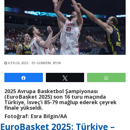
6 EYLÜL 2025
GÜNDEM
,
SPOR
Paylaş
Tweetle
WhatsAp
2025 Avrupa Basketbol Şampiyonası
(EuroBasket 2025) son 16 turu maçında
Türkiye, İsveç’i 85-79 mağlup ederek çeyrek
finale yükseldi.
Fotoğraf: Esra Bilgin/AA
EuroBasket 2025: Türkiye –