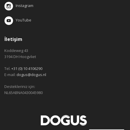
Instagram
YouTube
İletişim
Koddeweg 43
3194 DH Hoogvliet
Tel.
+31 (0) 10 4106290
E-mail:
dogus@dogus.nl
Destekleriniz için:
NL65ABNA0430045980