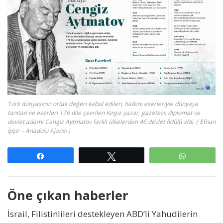
Türk dünyasının ortak değeri kabul edilen, halkını eserleriyle dünyaya
tanıtan ve eserleri 176 dile çevrilen Kırgız yazar, gazeteci, diplomat ve
devlet adamı Cengiz Aytmatov farklı ülkelerden 46 devlet ödülü aldı. ( Efnan
İpşir – Anadolu Ajansı )
Paylaş
Tweetle
WhatsAp
Öne çıkan haberler
İsrail, Filistinlileri destekleyen ABD’li Yahudilerin