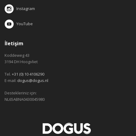
Instagram
YouTube
İletişim
Koddeweg 43
3194 DH Hoogvliet
Tel.
+31 (0) 10 4106290
E-mail:
dogus@dogus.nl
Destekleriniz için:
NL65ABNA0430045980