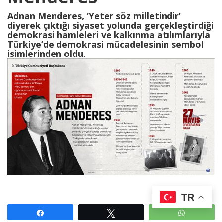
Adnan Menderes, ‘Yeter söz milletindir’
diyerek çıktığı siyaset yolunda gerçekleştirdiği
demokrasi hamleleri ve kalkınma atılımlarıyla
Türkiye’de demokrasi mücadelesinin sembol
isimlerinden oldu.
TR
Paylaş
Tweetle
WhatsAp