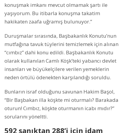
konuşmak imkanı mevcut olmamak şartı ile
yaşıyorum. Bu itibarla konuşma takatim
hakikaten zaafa uğramış bulunuyor.”
Duruşmalar sırasında, Başbakanlık Konutu’nun
mutfağına tavuk tüylerini temizlemek için alınan
“cımbız” dahi konu edildi. Başbakanlık Konutu
olarak kullanılan Camlı Köşk’teki yabancı devlet
insanları ve büyükelçilere verilen yemeklerin
neden örtülü ödenekten karşılandığı soruldu.
Bunların israf olduğunu savunan Hakim Başol,
“Bir Başbakan illa köşkte mi oturmalı? Barakada
oturun! Cımbız, köşkte oturmanın icabı mıdır?”
sorularını yöneltti.
592 sanıktan 288’i için idam