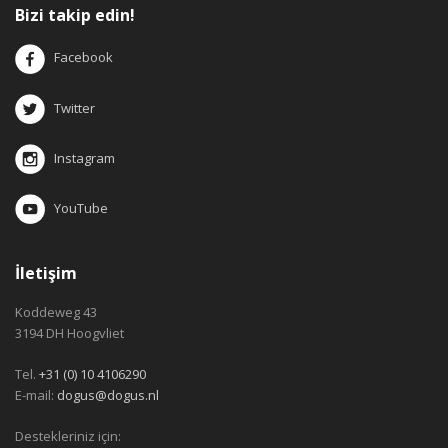
Bizi takip edin!
Facebook
Twitter
Instagram
YouTube
İletişim
Koddeweg 43
3194 DH Hoogvliet
Tel.
+31 (0) 10 4106290
E-mail:
dogus@dogus.nl
Destekleriniz için: