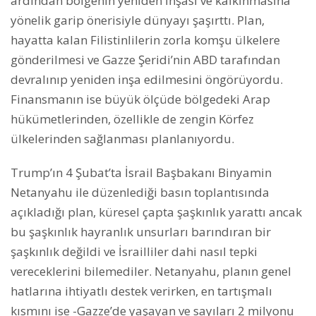
ardından bölgenin yeniden inşası ve kalkınmasına
yönelik garip önerisiyle dünyayı şaşırttı. Plan,
hayatta kalan Filistinlilerin zorla komşu ülkelere
gönderilmesi ve Gazze Şeridi’nin ABD tarafından
devralınıp yeniden inşa edilmesini öngörüyordu.
Finansmanın ise büyük ölçüde bölgedeki Arap
hükümetlerinden, özellikle de zengin Körfez
ülkelerinden sağlanması planlanıyordu.
Trump’ın 4 Şubat’ta İsrail Başbakanı Binyamin
Netanyahu ile düzenlediği basın toplantısında
açıkladığı plan, küresel çapta şaşkınlık yarattı ancak
bu şaşkınlık hayranlık unsurları barındıran bir
şaşkınlık değildi ve İsrailliler dahi nasıl tepki
vereceklerini bilemediler. Netanyahu, planın genel
hatlarına ihtiyatlı destek verirken, en tartışmalı
kısmını ise -Gazze’de yaşayan ve sayıları 2 milyonu