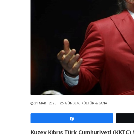
31 MART 2025
GÜNDEM
,
KÜLTÜR & SANAT
Paylaş
Kuzey Kıbrıs Türk Cumhuriyeti (KKTC) Sa