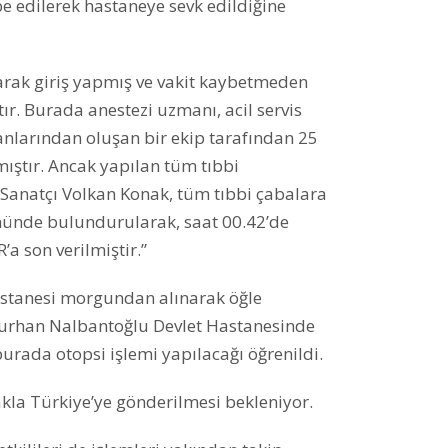
 edilerek hastaneye sevk edildiğine
larak giriş yapmış ve vakit kaybetmeden
r. Burada anestezi uzmanı, acil servis
manlarından oluşan bir ekip tarafından 25
ıştır. Ancak yapılan tüm tıbbi
Sanatçı Volkan Konak, tüm tıbbi çabalara
önünde bulundurularak, saat 00.42’de
’a son verilmiştir.”
astanesi morgundan alınarak öğle
 Burhan Nalbantoğlu Devlet Hastanesinde
burada otopsi işlemi yapılacağı öğrenildi.
kla Türkiye’ye gönderilmesi bekleniyor.