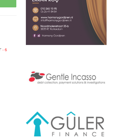
p
r
- 6