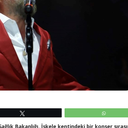
Tweetle
WhatsAp
ğlık Bakanlığı, İskele kentindeki bir konser sıras