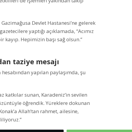
kilileri de işlemleri yakından takip
az Gazimağusa Devlet Hastanesi’ne gelerek
, gazetecilere yaptığı açıklamada, “Acımız
r kayıp. Hepimizin başı sağ olsun.”
dan taziye mesajı
a hesabından yapılan paylaşımda, şu
 katkılar sunan, Karadeniz’in sevilen
r üzüntüyle öğrendik. Yüreklere dokunan
onak’a Allah’tan rahmet, ailesine,
iliyoruz.”