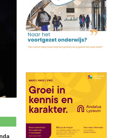
p
ında