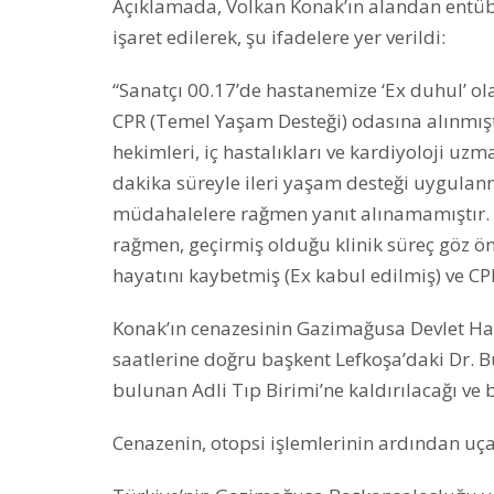
Açıklamada, Volkan Konak’ın alandan entübe
işaret edilerek, şu ifadelere yer verildi:
“Sanatçı 00.17’de hastanemize ‘Ex duhul’ o
CPR (Temel Yaşam Desteği) odasına alınmıştı
hekimleri, iç hastalıkları ve kardiyoloji uz
dakika süreyle ileri yaşam desteği uygulanm
müdahalelere rağmen yanıt alınamamıştır. 
rağmen, geçirmiş olduğu klinik süreç göz 
hayatını kaybetmiş (Ex kabul edilmiş) ve CPR
Konak’ın cenazesinin Gazimağusa Devlet H
saatlerine doğru başkent Lefkoşa’daki Dr.
bulunan Adli Tıp Birimi’ne kaldırılacağı ve 
Cenazenin, otopsi işlemlerinin ardından uça