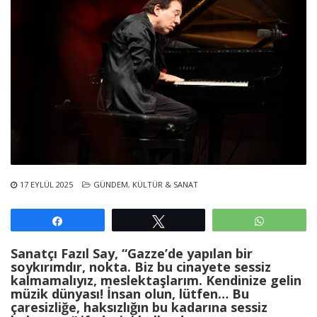
17 EYLÜL 2025
GÜNDEM
,
KÜLTÜR & SANAT
Paylaş
Tweetle
WhatsAp
Sanatçı Fazıl Say, “Gazze’de yapılan bir
soykırımdır, nokta. Biz bu cinayete sessiz
kalmamalıyız, meslektaşlarım. Kendinize gelin
müzik dünyası! İnsan olun, lütfen… Bu
çaresizliğe, haksızlığın bu kadarına sessiz