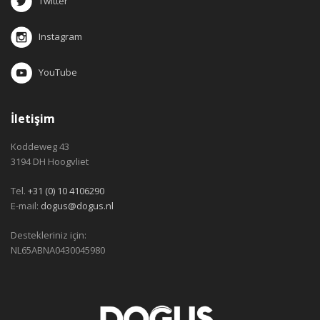
Twitter
Instagram
YouTube
İletişim
Koddeweg 43
3194 DH Hoogvliet
Tel.
+31 (0) 10 4106290
E-mail:
dogus@dogus.nl
Destekleriniz için:
NL65ABNA0430045980