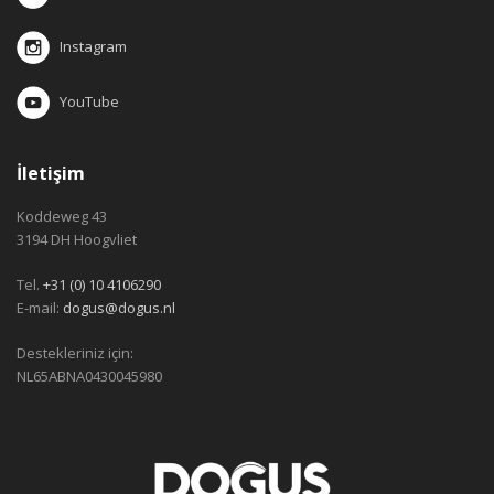
Instagram
YouTube
İletişim
Koddeweg 43
3194 DH Hoogvliet
Tel.
+31 (0) 10 4106290
E-mail:
dogus@dogus.nl
Destekleriniz için:
NL65ABNA0430045980