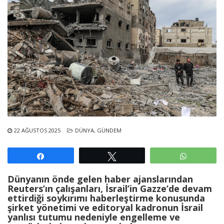
22 AĞUSTOS 2025
DÜNYA
,
GÜNDEM
Paylaş
Tweetle
WhatsAp
Dünyanın önde gelen haber ajanslarından
Reuters’ın çalışanları, İsrail’in Gazze’de devam
ettirdiği soykırımı haberleştirme konusunda
şirket yönetimi ve editoryal kadronun İsrail
yanlısı tutumu nedeniyle engelleme ve