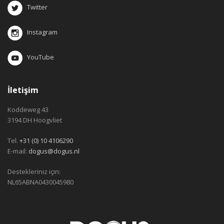
Twitter
Instagram
YouTube
İletişim
Koddeweg 43
3194 DH Hoogvliet
Tel.
+31 (0) 10 4106290
E-mail:
dogus@dogus.nl
Destekleriniz için:
NL65ABNA0430045980