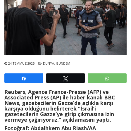
24 TEMMUZ 2025
DÜNYA
,
GÜNDEM
Paylaş
Tweetle
WhatsAp
Reuters, Agence France-Presse (AFP) ve
Associated Press (AP) ile haber kanalı BBC
News, gazetecilerin Gazze’de açlıkla karşı
karşıya olduğunu belirterek “İsrail’i
gazetecilerin Gazze’ye girip çıkmasına izin
vermeye çağırıyoruz.” açıklamasını yaptı.
Fotoğraf: Abdalhkem Abu Riash/AA