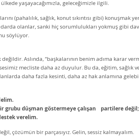
 ülkede yaşayacağımızla, geleceğimizle ilgili.
arını (pahalılık, sağlık, konut sıkıntısı gibi) konuşmak yer
idarda olanlar, sanki hiç sorumlulukları yokmuş gibi dav
nu söylüyor.
değildir. Aslında, “başkalarının benim adıma karar ver
sesimiz mecliste daha az duyulur. Bu da, eğitim, sağlık v
lanlarda daha fazla kesinti, daha az hak anlamına gelebil
elim.
ir grubu düşman göstermeye çalışan partilere değil;
 destek verelim.
eğil, çözümün bir parçasıyız. Gelin, sessiz kalmayalım.