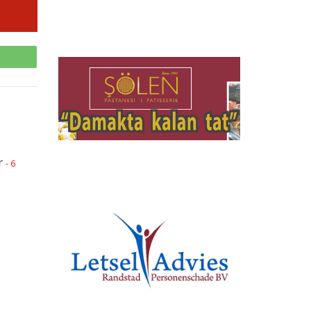
p
r
- 6