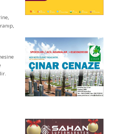
ine,
ranıp,
mesine
e
ir.