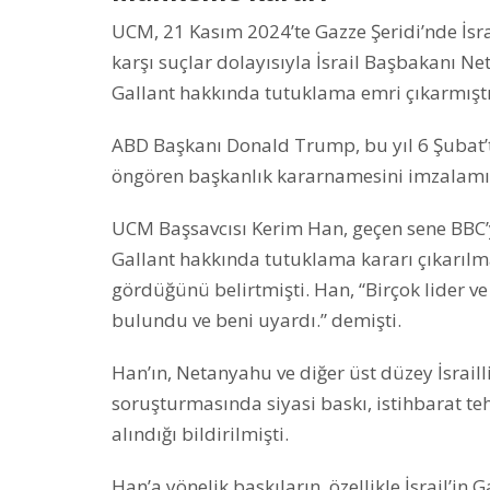
UCM, 21 Kasım 2024’te Gazze Şeridi’nde İsrail
karşı suçlar dolayısıyla İsrail Başbakanı N
Gallant hakkında tutuklama emri çıkarmıştı
ABD Başkanı Donald Trump, bu yıl 6 Şubat’
öngören başkanlık kararnamesini imzalamış
UCM Başsavcısı Kerim Han, geçen sene BBC’
Gallant hakkında tutuklama kararı çıkarılm
gördüğünü belirtmişti. Han, “Birçok lider ve
bulundu ve beni uyardı.” demişti.
Han’ın, Netanyahu ve diğer üst düzey İsrailli
soruşturmasında siyasi baskı, istihbarat teh
alındığı bildirilmişti.
Han’a yönelik baskıların, özellikle İsrail’in G