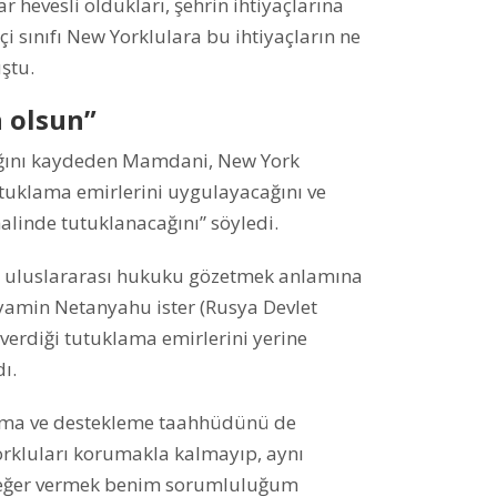
 hevesli oldukları, şehrin ihtiyaçlarına
çi sınıfı New Yorklulara bu ihtiyaçların ne
ştu.
n olsun”
dığını kaydeden Mamdani, New York
tuklama emirlerini uygulayacağını ve
linde tutuklanacağını” söyledi.
, uluslararası hukuku gözetmek anlamına
inyamin Netanyahu ister (Rusya Devlet
 verdiği tutuklama emirlerini yerine
ı.
uma ve destekleme taahhüdünü de
rkluları korumakla kalmayıp, aynı
değer vermek benim sorumluluğum