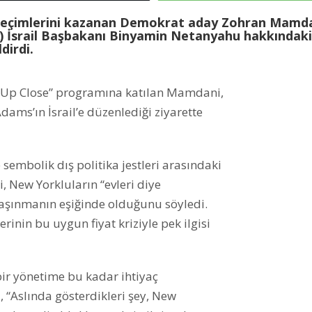
 seçimlerini kazanan Demokrat aday Zohran Mamda
 İsrail Başbakanı Binyamin Netanyahu hakkındaki
dirdi.
 “Up Close” programına katılan Mamdani,
ams’ın İsrail’e düzenlediği ziyarette
 sembolik dış politika jestleri arasındaki
 New Yorkluların “evleri diye
 taşınmanın eşiğinde olduğunu söyledi.
nin bu uygun fiyat kriziyle pek ilgisi
ir yönetime bu kadar ihtiyaç
“Aslında gösterdikleri şey, New