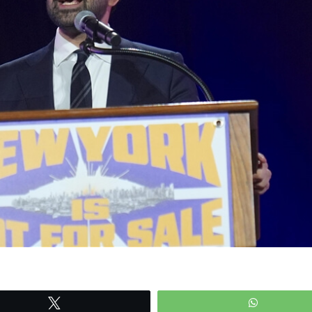
Tweetle
WhatsAp