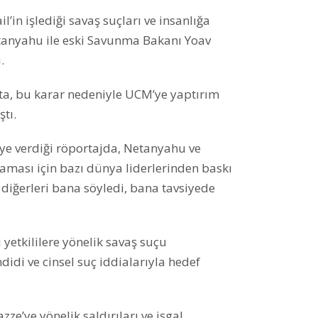
’in işlediği savaş suçları ve insanlığa
etanyahu ile eski Savunma Bakanı Yoav
.
ta, bu karar nedeniyle UCM’ye yaptırım
tı.
ye verdiği röportajda, Netanyahu ve
aması için bazı dünya liderlerinden baskı
 diğerleri bana söyledi, bana tavsiyede
 yetkililere yönelik savaş suçu
didi ve cinsel suç iddialarıyla hedef
azze’ye yönelik saldırıları ve işgal