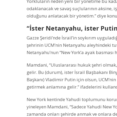
Yorkluların neden yeni bir yönetime bu kadar
odaklanacak ve savaş suçlularının aksine, iş
olduğunu anlatacak bir yönetim.” diye konu
“İster Netanyahu, ister Puti
Gazze Şeridi’nde İsrail’in soykırım uygula
şehrinin UCM’nin Netanyahu aleyhindeki tu
Netanyahu’nun “New York’a ayak basması ha
Mamdani, “Uluslararası hukuk şehri olmak
gelir. Bu (durum), ister İsrail Başbakanı B
Başkanı) Vladimir Putin için olsun, UCM’nin
getirmek anlamına gelir.” ifadelerini kulland
New York kentinde Yahudi toplumunu kor
yineleyen Mamdani, “Sadece Yahudi New Yo
zamanda onları şehirde anmak ve onlara 