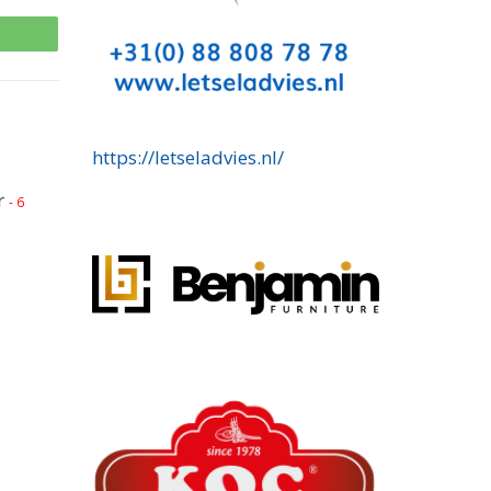
p
https://letseladvies.nl/
r
- 6