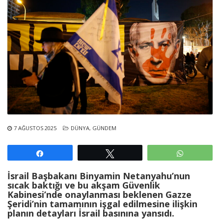
7 AĞUSTOS 2025
DÜNYA
,
GÜNDEM
Paylaş
Tweetle
WhatsAp
İsrail Başbakanı Binyamin Netanyahu’nun
sıcak baktığı ve bu akşam Güvenlik
Kabinesi’nde onaylanması beklenen Gazze
Şeridi’nin tamamının işgal edilmesine ilişkin
planın detayları İsrail basınına yansıdı.