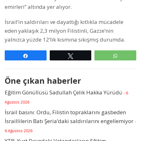
emirleri” altında yer alıyor.
İsrail’in saldırıları ve dayattığı kıtlıkla mücadele
eden yaklaşık 2,3 milyon Filistinli, Gazze’nin
yalnızca yüzde 12’lik kısmına sıkışmış durumda.
Paylaş
Tweetle
WhatsAp
Öne çıkan haberler
Eğitim Gönüllüsü Sadullah Çelik Hakka Yürüdü
- 6
Ağustos 2026
İsrail basını: Ordu, Filistin topraklarını gasbeden
İsraillilerin Batı Şeria’daki saldırılarını engellemiyor
-
6 Ağustos 2026
YTB, Yurt Dışındaki Vatandaşların Eğitim